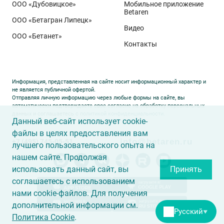
ООО «Дубовицкое»
Мобильное приложение
полученный в Орловской области в 2025 году.
Betaren
ООО «Бетагран Липецк»
Ермоловка максимально отзывчива на приёмы
Видео
ООО «Бетанет»
интенсификации. Внесена в Государственный реестр
Контакты
селекционных достижений РФ в 2025 году. Её
отличают короткая неполегающая соломина,
массивный поникающий колос и высокая
Информация, представленная на сайте носит информационный характер и
озернённость – до
50–80
зёрен в колосе вместо
20–
не является публичной офертой.
Отправляя личную информацию через любые формы на сайте, вы
30
у традиционных сортов. Именно такая
автоматически подтверждаете свое согласие на обработку персональных
данных и соглашаетесь с
политикой конфиденциальности
.
архитектура растения позволяет эффективно
Данный веб-сайт использует cookie-
использовать высокий агрофон и формировать
файлы в целях предоставления вам
info@betaren.ru
+7 (495) 745-05-51
урожай, недостижимый для прежних селекционных
лучшего пользовательского опыта на
образцов.
нашем сайте. Продолжая
использовать данный сайт, вы
Принять
соглашаетесь с использованием
нами cookie-файлов. Для получения
дополнительной информации см.
Русский
▼
Политика Cookie
.