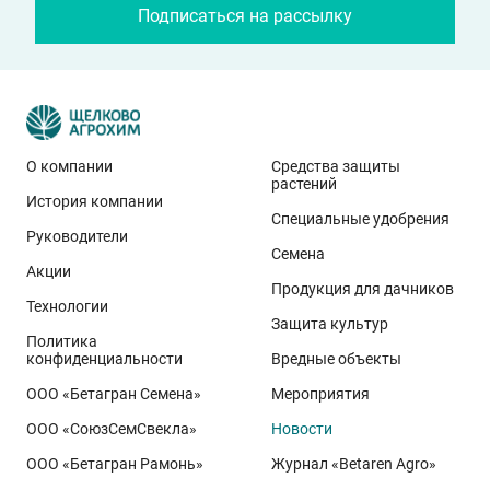
Подписаться на рассылку
О компании
Средства защиты
растений
История компании
Эти результаты особенно показательны для
Специальные удобрения
условий Приволжского федерального округа. Они
Руководители
Семена
демонстрируют, что потенциал интенсивного сорта
Акции
реализуется при грамотном управлении
Продукция для дачников
Технологии
технологией: сбалансированном минеральном
Защита культур
Политика
питании, эффективной защите растений и точном
конфиденциальности
Вредные объекты
сопровождении посевов. Напомним, что
Ермоловка
ООО «Бетагран Семена»
Мероприятия
относится к новому поколению сортов орловского
ООО «СоюзСемСвекла»
Новости
биотипа озимой пшеницы. Это достижение
департамента селекции и семеноводства «Щёлково
ООО «Бетагран Рамонь»
Журнал «Betaren Agro»
Агрохим». Ей принадлежит рекорд
122,6 ц/га
,