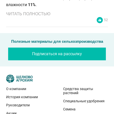
влажности
11%
.
ЧИТАТЬ ПОЛНОСТЬЮ
52
Полезные материалы для сельхозпроизводства
Подписаться на рассылку
О компании
Средства защиты
растений
История компании
Эти результаты особенно показательны для
Специальные удобрения
условий Приволжского федерального округа. Они
Руководители
Семена
демонстрируют, что потенциал интенсивного сорта
Акции