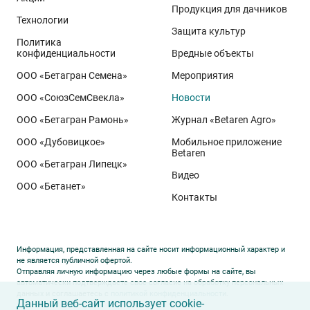
реализуется при грамотном управлении
Продукция для дачников
Технологии
технологией: сбалансированном минеральном
Защита культур
Политика
питании, эффективной защите растений и точном
конфиденциальности
Вредные объекты
сопровождении посевов. Напомним, что
Ермоловка
ООО «Бетагран Семена»
Мероприятия
относится к новому поколению сортов орловского
ООО «СоюзСемСвекла»
Новости
биотипа озимой пшеницы. Это достижение
департамента селекции и семеноводства «Щёлково
ООО «Бетагран Рамонь»
Журнал «Betaren Agro»
Агрохим». Ей принадлежит рекорд
122,6 ц/га
,
ООО «Дубовицкое»
Мобильное приложение
полученный в Орловской области в 2025 году.
Betaren
ООО «Бетагран Липецк»
Ермоловка максимально отзывчива на приёмы
Видео
ООО «Бетанет»
интенсификации. Внесена в Государственный реестр
Контакты
селекционных достижений РФ в 2025 году. Её
отличают короткая неполегающая соломина,
массивный поникающий колос и высокая
Информация, представленная на сайте носит информационный характер и
озернённость – до
50–80
зёрен в колосе вместо
20–
не является публичной офертой.
Отправляя личную информацию через любые формы на сайте, вы
30
у традиционных сортов. Именно такая
автоматически подтверждаете свое согласие на обработку персональных
данных и соглашаетесь с
политикой конфиденциальности
.
архитектура растения позволяет эффективно
Данный веб-сайт использует cookie-