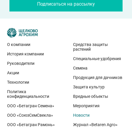
Подписаться на рассылку
О компании
Средства защиты
растений
История компании
Эти результаты особенно показательны для
Специальные удобрения
условий Приволжского федерального округа. Они
Руководители
Семена
демонстрируют, что потенциал интенсивного сорта
Акции
реализуется при грамотном управлении
Продукция для дачников
Технологии
технологией: сбалансированном минеральном
Защита культур
Политика
питании, эффективной защите растений и точном
конфиденциальности
Вредные объекты
сопровождении посевов. Напомним, что
Ермоловка
ООО «Бетагран Семена»
Мероприятия
относится к новому поколению сортов орловского
ООО «СоюзСемСвекла»
Новости
биотипа озимой пшеницы. Это достижение
департамента селекции и семеноводства «Щёлково
ООО «Бетагран Рамонь»
Журнал «Betaren Agro»
Агрохим». Ей принадлежит рекорд
122,6 ц/га
,