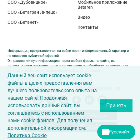
ООО «Дубовицкое»
Мобильное приложение
полученный в Орловской области в 2025 году.
Betaren
ООО «Бетагран Липецк»
Ермоловка максимально отзывчива на приёмы
Видео
ООО «Бетанет»
интенсификации. Внесена в Государственный реестр
Контакты
селекционных достижений РФ в 2025 году. Её
отличают короткая неполегающая соломина,
массивный поникающий колос и высокая
Информация, представленная на сайте носит информационный характер и
озернённость – до
50–80
зёрен в колосе вместо
20–
не является публичной офертой.
Отправляя личную информацию через любые формы на сайте, вы
30
у традиционных сортов. Именно такая
автоматически подтверждаете свое согласие на обработку персональных
данных и соглашаетесь с
политикой конфиденциальности
.
архитектура растения позволяет эффективно
Данный веб-сайт использует cookie-
использовать высокий агрофон и формировать
файлы в целях предоставления вам
info@betaren.ru
+7 (495) 745-05-51
урожай, недостижимый для прежних селекционных
лучшего пользовательского опыта на
образцов.
нашем сайте. Продолжая
использовать данный сайт, вы
Принять
соглашаетесь с использованием
нами cookie-файлов. Для получения
дополнительной информации см.
Русский
▼
Политика Cookie
.