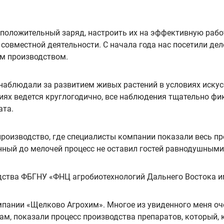
положительный заряд, настроить их на эффективную работ
 совместной деятельности. С начала года нас посетили де
ым производством.
наблюдали за развитием живых растений в условиях искус
ях ведется круглогодично, все наблюдения тщательно фикс
ата.
роизводство, где специалисты компании показали весь пр
нный до мелочей процесс не оставил гостей равнодушными
ства ФБГНУ «ФНЦ агробиотехнологий Дальнего Востока им.
омпании «Щелково Агрохим». Многое из увиденного меня оче
ам, показали процесс производства препаратов, который, 