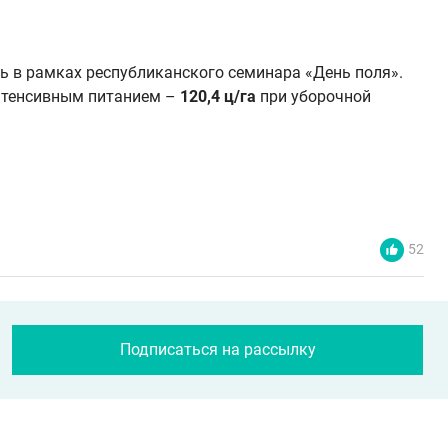
ь в рамках республиканского семинара «День поля».
нтенсивным питанием –
120,4 ц/га
при уборочной
52
Подписаться на рассылку