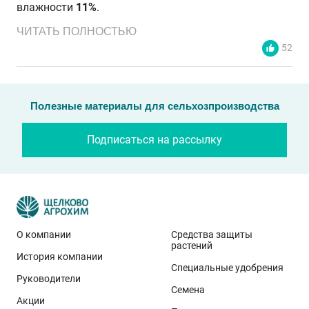
влажности
11%
.
ЧИТАТЬ ПОЛНОСТЬЮ
52
Полезные материалы для сельхозпроизводства
Подписаться на рассылку
О компании
Средства защиты
растений
История компании
Эти результаты особенно показательны для
Специальные удобрения
условий Приволжского федерального округа. Они
Руководители
Семена
демонстрируют, что потенциал интенсивного сорта
Акции