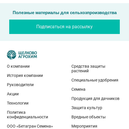
Полезные материалы для сельхозпроизводства
Подписаться на рассылку
О компании
Средства защиты
растений
История компании
Эти результаты особенно показательны для
Специальные удобрения
условий Приволжского федерального округа. Они
Руководители
Семена
демонстрируют, что потенциал интенсивного сорта
Акции
реализуется при грамотном управлении
Продукция для дачников
Технологии
технологией: сбалансированном минеральном
Защита культур
Политика
питании, эффективной защите растений и точном
конфиденциальности
Вредные объекты
сопровождении посевов. Напомним, что
Ермоловка
ООО «Бетагран Семена»
Мероприятия
относится к новому поколению сортов орловского