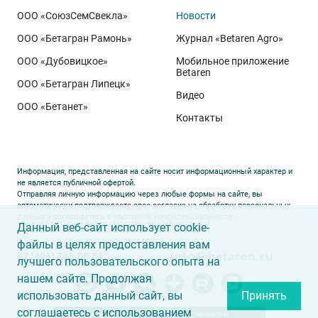
ООО «СоюзСемСвекла»
Новости
биотипа озимой пшеницы. Это достижение
департамента селекции и семеноводства «Щёлково
ООО «Бетагран Рамонь»
Журнал «Betaren Agro»
Агрохим». Ей принадлежит рекорд
122,6 ц/га
,
ООО «Дубовицкое»
Мобильное приложение
полученный в Орловской области в 2025 году.
Betaren
ООО «Бетагран Липецк»
Ермоловка максимально отзывчива на приёмы
Видео
ООО «Бетанет»
интенсификации. Внесена в Государственный реестр
Контакты
селекционных достижений РФ в 2025 году. Её
отличают короткая неполегающая соломина,
массивный поникающий колос и высокая
Информация, представленная на сайте носит информационный характер и
озернённость – до
50–80
зёрен в колосе вместо
20–
не является публичной офертой.
Отправляя личную информацию через любые формы на сайте, вы
30
у традиционных сортов. Именно такая
автоматически подтверждаете свое согласие на обработку персональных
данных и соглашаетесь с
политикой конфиденциальности
.
архитектура растения позволяет эффективно
Данный веб-сайт использует cookie-
использовать высокий агрофон и формировать
файлы в целях предоставления вам
info@betaren.ru
+7 (495) 745-05-51
урожай, недостижимый для прежних селекционных
лучшего пользовательского опыта на
образцов.
нашем сайте. Продолжая
использовать данный сайт, вы
Принять
соглашаетесь с использованием