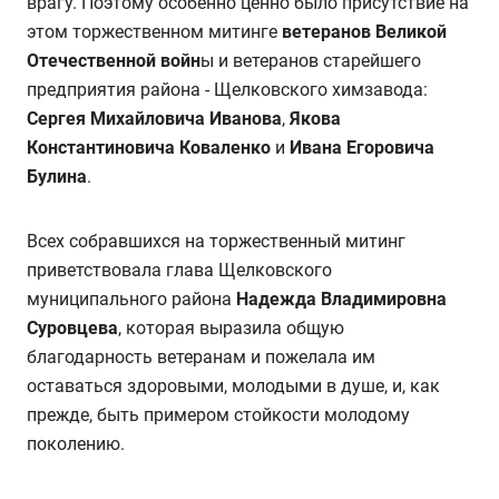
врагу. Поэтому особенно ценно было присутствие на
этом торжественном митинге
ветеранов Великой
Отечественной войн
ы и ветеранов старейшего
предприятия района - Щелковского химзавода:
Сергея Михайловича Иванова
,
Якова
Константиновича Коваленко
и
Ивана Егоровича
Булина
.
Всех собравшихся на торжественный митинг
приветствовала глава Щелковского
муниципального района
Надежда Владимировна
Суровцева
, которая выразила общую
благодарность ветеранам и пожелала им
оставаться здоровыми, молодыми в душе, и, как
прежде, быть примером стойкости молодому
поколению.