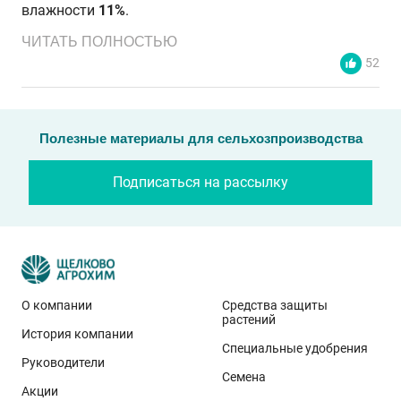
влажности
11%
.
ЧИТАТЬ ПОЛНОСТЬЮ
52
Полезные материалы для сельхозпроизводства
Подписаться на рассылку
О компании
Средства защиты
растений
История компании
Эти результаты особенно показательны для
Специальные удобрения
условий Приволжского федерального округа. Они
Руководители
Семена
демонстрируют, что потенциал интенсивного сорта
Акции