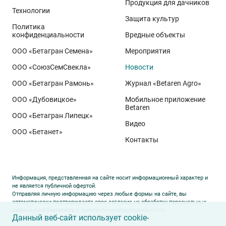
реализуется при грамотном управлении
Продукция для дачников
Технологии
технологией: сбалансированном минеральном
Защита культур
Политика
питании, эффективной защите растений и точном
конфиденциальности
Вредные объекты
сопровождении посевов. Напомним, что
Ермоловка
ООО «Бетагран Семена»
Мероприятия
относится к новому поколению сортов орловского
ООО «СоюзСемСвекла»
Новости
биотипа озимой пшеницы. Это достижение
департамента селекции и семеноводства «Щёлково
ООО «Бетагран Рамонь»
Журнал «Betaren Agro»
Агрохим». Ей принадлежит рекорд
122,6 ц/га
,
ООО «Дубовицкое»
Мобильное приложение
полученный в Орловской области в 2025 году.
Betaren
ООО «Бетагран Липецк»
Ермоловка максимально отзывчива на приёмы
Видео
ООО «Бетанет»
интенсификации. Внесена в Государственный реестр
Контакты
селекционных достижений РФ в 2025 году. Её
отличают короткая неполегающая соломина,
массивный поникающий колос и высокая
Информация, представленная на сайте носит информационный характер и
озернённость – до
50–80
зёрен в колосе вместо
20–
не является публичной офертой.
Отправляя личную информацию через любые формы на сайте, вы
30
у традиционных сортов. Именно такая
автоматически подтверждаете свое согласие на обработку персональных
данных и соглашаетесь с
политикой конфиденциальности
.
архитектура растения позволяет эффективно
Данный веб-сайт использует cookie-
использовать высокий агрофон и формировать