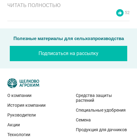
ЧИТАТЬ ПОЛНОСТЬЮ
52
Полезные материалы для сельхозпроизводства
Подписаться на рассылку
О компании
Средства защиты
растений
История компании
Эти результаты особенно показательны для
Специальные удобрения
условий Приволжского федерального округа. Они
Руководители
Семена
демонстрируют, что потенциал интенсивного сорта
Акции
реализуется при грамотном управлении
Продукция для дачников
Технологии