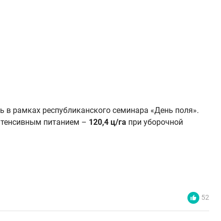
ь в рамках республиканского семинара «День поля».
нтенсивным питанием –
120,4 ц/га
при уборочной
52