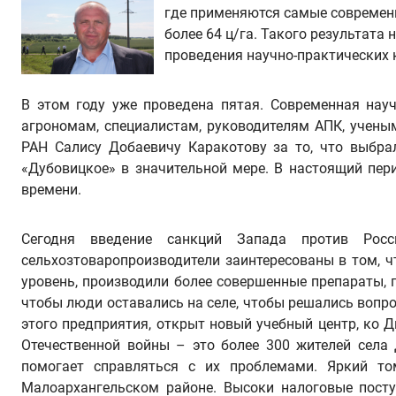
где применяются самые современн
более 64 ц/га. Такого результата
проведения научно-практических 
В этом году уже проведена пятая. Современная нау
агрономам, специалистам, руководителям АПК, учены
РАН Салису Добаевичу Каракотову за то, что выбра
«Дубовицкое» в значительной мере. В настоящий пери
времени.
Сегодня введение санкций Запада против Росси
сельхозтоваропроизводители заинтересованы в том, 
уровень, производили более совершенные препараты, 
чтобы люди оставались на селе, чтобы решались вопро
этого предприятия, открыт новый учебный центр, ко 
Отечественной войны – это более 300 жителей села
помогает справляться с их проблемами. Яркий то
Малоархангельском районе. Высоки налоговые посту