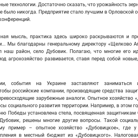
ые технологии. Достаточно сказать, что урожайность зер
 не было никогда. Предприятие стало лучшим в Орловской 
конференций.
чная мысль, практика здесь широко раскрываются и пр
м... Мы благодарны генеральному директору «Щелково А
л наш район, село Дубовик. Полагаю, что многие его
од агрохозяйство развивается, ставя перед собой новые
и, события на Украине заставляют заниматься им
чтобы российские компании, производящие средства защи
превосходящие зарубежные аналоги. Опытное хозяйство «
сы социального развития территории. Например, в этом го
Дню Победы установлена стела, посвященная защитникам 
 Дубовик, решены многие другие вопросы. Такой социа
му пример – опытное хозяйство «Дубовицкое», где у
пления в местный бюджет из «Дубовицкого». Налоговая