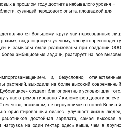
новых в прошлом году достигла небывалого уровня –
области, кузницей передового опыта, площадкой для
едставляются большому кругу заинтересованных лиц:
грохим», выдающемуся ученому, члену-корреспонденту
 идеи и замыслы были реализованы при создании ООО
, более амбициозные задачи, реагирует на все вызовы
портозамещением, и, безусловно, отечественные
ты растений, выходили на более высокий современный
Дубовицкое» создает благоприятные условия для того,
ду у нас отремонтировано 7 километров дороги за счет
Отечества, землякам, не вернувшимся с полей Великой
льно ориентированный бизнес улучшает жизнь людей,
 работников достойная зарплата, самая высокая в
 нагрузка на один гектар здесь выше, чем в других