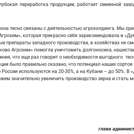
глубокая переработка продукции, работает семенной зав
она тесно связаны с деятельностью агрохолдинга. Мы ори
грохим», которая прекрасно себя зарекомендовала в «Ду
е препараты западного производства, в хозяйствах не см
ково Агрохим» помогла уничтожить долгоносика, нашестви
ия, что еще раз говорит о необходимости выгодного тес
ии было правильно сказано, что потенциал наших сортов 
 России используются на 20-30%, а на Кубани – до 50%. В
жем значительно увеличить производство зерна и стать м
глава админис