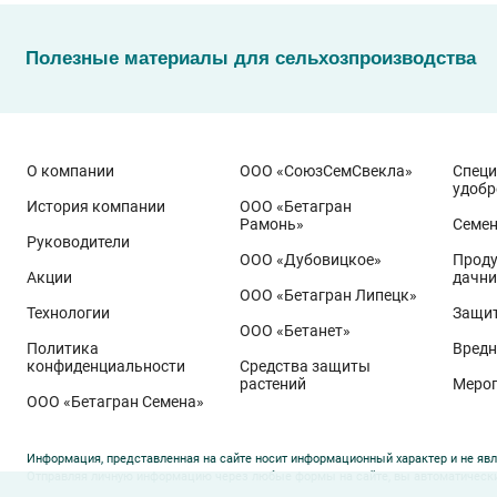
Полезные материалы для сельхозпроизводства
О компании
ООО «СоюзСемСвекла»
Спец
удобр
История компании
ООО «Бетагран
Рамонь»
Семе
Руководители
ООО «Дубовицкое»
Проду
Акции
дачни
Эти результаты особенно показательны для условий Пр
ООО «Бетагран Липецк»
грамотном управлении технологией: сбалансированном
Технологии
Защит
ООО «Бетанет»
Ермоловка
относится к новому поколению сортов орло
Политика
Вредн
Ей принадлежит рекорд
122,6 ц/га
, полученный в Орло
конфиденциальности
Средства защиты
растений
Меро
Государственный реестр селекционных достижений РФ 
ООО «Бетагран Семена»
озернённость – до
50–80
зёрен в колосе вместо
20–30
у
агрофон и формировать урожай, недостижимый для пр
Информация, представленная на сайте носит информационный характер и не явл
Отправляя личную информацию через любые формы на сайте, вы автоматически