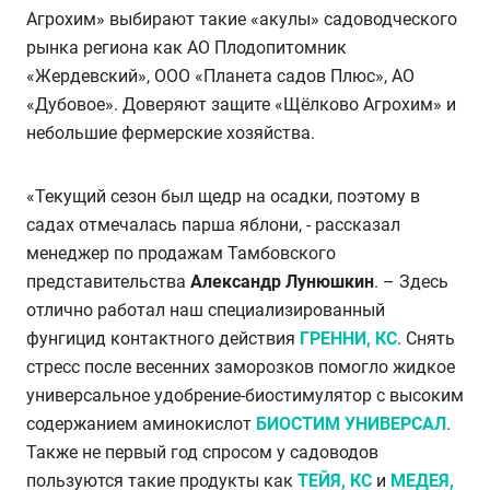
Агрохим» выбирают такие «акулы» садоводческого
рынка региона как АО Плодопитомник
«Жердевский», ООО «Планета садов Плюс», АО
«Дубовое». Доверяют защите «Щёлково Агрохим» и
небольшие фермерские хозяйства.
«Текущий сезон был щедр на осадки, поэтому в
садах отмечалась парша яблони, - рассказал
менеджер по продажам Тамбовского
представительства
Александр
Лунюшкин
. – Здесь
отлично работал наш специализированный
фунгицид контактного действия
ГРЕННИ, КС
. Снять
стресс после весенних заморозков помогло жидкое
универсальное удобрение-биостимулятор с высоким
содержанием аминокислот
БИОСТИМ УНИВЕРСАЛ
.
Также не первый год спросом у садоводов
пользуются такие продукты как
ТЕЙЯ, КС
и
МЕДЕЯ,