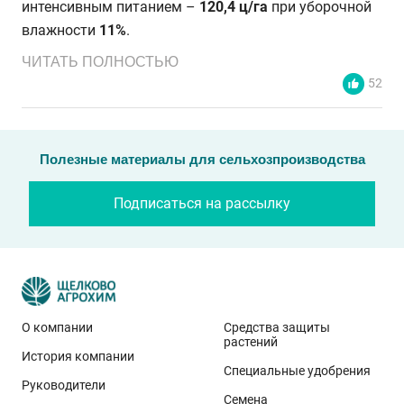
интенсивным питанием –
120,4 ц/га
при уборочной
влажности
11%
.
ЧИТАТЬ ПОЛНОСТЬЮ
52
Полезные материалы для сельхозпроизводства
Подписаться на рассылку
О компании
Средства защиты
растений
История компании
Эти результаты особенно показательны для
Специальные удобрения
условий Приволжского федерального округа. Они
Руководители
Семена