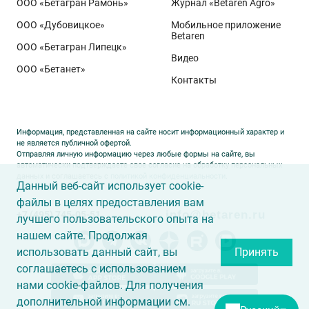
департамента селекции и семеноводства «Щёлково
ООО «Бетагран Рамонь»
Журнал «Betaren Agro»
Агрохим». Ей принадлежит рекорд
122,6 ц/га
,
ООО «Дубовицкое»
Мобильное приложение
полученный в Орловской области в 2025 году.
Betaren
ООО «Бетагран Липецк»
Ермоловка максимально отзывчива на приёмы
Видео
ООО «Бетанет»
интенсификации. Внесена в Государственный реестр
Контакты
селекционных достижений РФ в 2025 году. Её
отличают короткая неполегающая соломина,
массивный поникающий колос и высокая
Информация, представленная на сайте носит информационный характер и
озернённость – до
50–80
зёрен в колосе вместо
20–
не является публичной офертой.
Отправляя личную информацию через любые формы на сайте, вы
30
у традиционных сортов. Именно такая
автоматически подтверждаете свое согласие на обработку персональных
данных и соглашаетесь с
политикой конфиденциальности
.
архитектура растения позволяет эффективно
Данный веб-сайт использует cookie-
использовать высокий агрофон и формировать
файлы в целях предоставления вам
info@betaren.ru
+7 (495) 745-05-51
урожай, недостижимый для прежних селекционных
лучшего пользовательского опыта на
образцов.
нашем сайте. Продолжая
использовать данный сайт, вы
Принять
соглашаетесь с использованием
нами cookie-файлов. Для получения
дополнительной информации см.