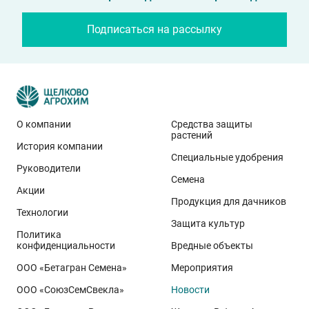
Подписаться на рассылку
О компании
Средства защиты
растений
История компании
Эти результаты особенно показательны для
Специальные удобрения
условий Приволжского федерального округа. Они
Руководители
Семена
демонстрируют, что потенциал интенсивного сорта
Акции
реализуется при грамотном управлении
Продукция для дачников
Технологии
технологией: сбалансированном минеральном
Защита культур
Политика
питании, эффективной защите растений и точном
конфиденциальности
Вредные объекты
сопровождении посевов. Напомним, что
Ермоловка
ООО «Бетагран Семена»
Мероприятия
относится к новому поколению сортов орловского
ООО «СоюзСемСвекла»
Новости
биотипа озимой пшеницы. Это достижение