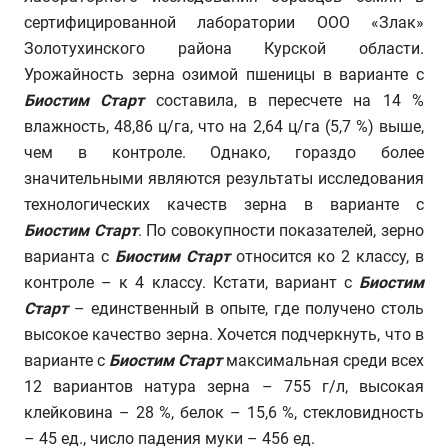
сертифицированной лаборатории ООО «Злак»
Золотухинского района Курской области.
Урожайность зерна озимой пшеницы в варианте с
Биостим Старт
составила, в пересчете на 14 %
влажность, 48,86 ц/га, что на 2,64 ц/га (5,7 %) выше,
чем в контроле. Однако, гораздо более
значительными являются результаты исследования
технологических качеств зерна в варианте с
Биостим Старт
. По совокупности показателей, зерно
варианта с
Биостим Старт
относится ко 2 классу, в
контроле – к 4 классу. Кстати, вариант с
Биостим
Старт
– единственный в опыте, где получено столь
высокое качество зерна. Хочется подчеркнуть, что в
варианте с
Биостим Старт
максимальная среди всех
12 вариантов натура зерна – 755 г/л, высокая
клейковина – 28 %, белок – 15,6 %, стекловидность
– 45 ед., число падения муки – 456 ед.