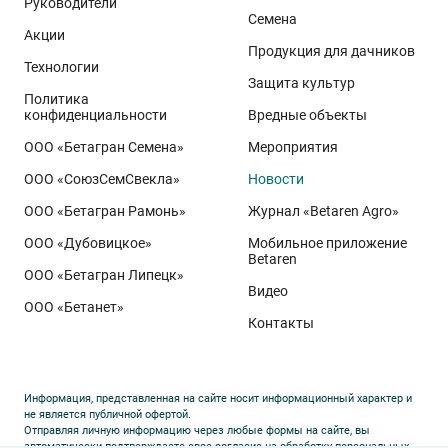
Руководители
Семена
демонстрируют, что потенциал интенсивного сорта
Акции
реализуется при грамотном управлении
Продукция для дачников
Технологии
технологией: сбалансированном минеральном
Защита культур
Политика
питании, эффективной защите растений и точном
конфиденциальности
Вредные объекты
сопровождении посевов. Напомним, что
Ермоловка
ООО «Бетагран Семена»
Мероприятия
относится к новому поколению сортов орловского
ООО «СоюзСемСвекла»
Новости
биотипа озимой пшеницы. Это достижение
департамента селекции и семеноводства «Щёлково
ООО «Бетагран Рамонь»
Журнал «Betaren Agro»
Агрохим». Ей принадлежит рекорд
122,6 ц/га
,
ООО «Дубовицкое»
Мобильное приложение
полученный в Орловской области в 2025 году.
Betaren
ООО «Бетагран Липецк»
Ермоловка максимально отзывчива на приёмы
Видео
ООО «Бетанет»
интенсификации. Внесена в Государственный реестр
Контакты
селекционных достижений РФ в 2025 году. Её
отличают короткая неполегающая соломина,
массивный поникающий колос и высокая
Информация, представленная на сайте носит информационный характер и
озернённость – до
50–80
зёрен в колосе вместо
20–
не является публичной офертой.
Отправляя личную информацию через любые формы на сайте, вы
30
у традиционных сортов. Именно такая
автоматически подтверждаете свое согласие на обработку персональных