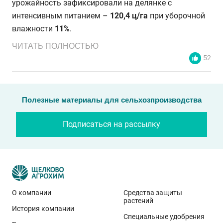
урожайность зафиксировали на делянке с
интенсивным питанием –
120,4 ц/га
при уборочной
влажности
11%
.
ЧИТАТЬ ПОЛНОСТЬЮ
52
Полезные материалы для сельхозпроизводства
Подписаться на рассылку
О компании
Средства защиты
растений
История компании
Эти результаты особенно показательны для
Специальные удобрения
условий Приволжского федерального округа. Они