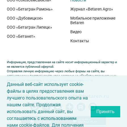
биотипа озимой пшеницы. Это достижение
департамента селекции и семеноводства «Щёлково
ООО «Бетагран Рамонь»
Журнал «Betaren Agro»
Агрохим». Ей принадлежит рекорд
122,6 ц/га
,
ООО «Дубовицкое»
Мобильное приложение
полученный в Орловской области в 2025 году.
Betaren
ООО «Бетагран Липецк»
Ермоловка максимально отзывчива на приёмы
Видео
ООО «Бетанет»
интенсификации. Внесена в Государственный реестр
Контакты
селекционных достижений РФ в 2025 году. Её
отличают короткая неполегающая соломина,
массивный поникающий колос и высокая
Информация, представленная на сайте носит информационный характер и
озернённость – до
50–80
зёрен в колосе вместо
20–
не является публичной офертой.
Отправляя личную информацию через любые формы на сайте, вы
30
у традиционных сортов. Именно такая
автоматически подтверждаете свое согласие на обработку персональных
данных и соглашаетесь с
политикой конфиденциальности
.
архитектура растения позволяет эффективно
Данный веб-сайт использует cookie-
использовать высокий агрофон и формировать
файлы в целях предоставления вам
info@betaren.ru
+7 (495) 745-05-51
урожай, недостижимый для прежних селекционных
лучшего пользовательского опыта на
образцов.
нашем сайте. Продолжая
использовать данный сайт, вы
Принять
соглашаетесь с использованием
нами cookie-файлов. Для получения