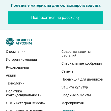
Полезные материалы для сельхозпроизводства
Подписаться на рассылку
О компании
Средства защиты
растений
История компании
Эти результаты особенно показательны для
Специальные удобрения
условий Приволжского федерального округа. Они
Руководители
Семена
демонстрируют, что потенциал интенсивного сорта
Акции
реализуется при грамотном управлении
Продукция для дачников
Технологии
технологией: сбалансированном минеральном
Защита культур
Политика
питании, эффективной защите растений и точном
конфиденциальности
Вредные объекты
сопровождении посевов. Напомним, что
Ермоловка
ООО «Бетагран Семена»
Мероприятия
относится к новому поколению сортов орловского
ООО «СоюзСемСвекла»
Новости