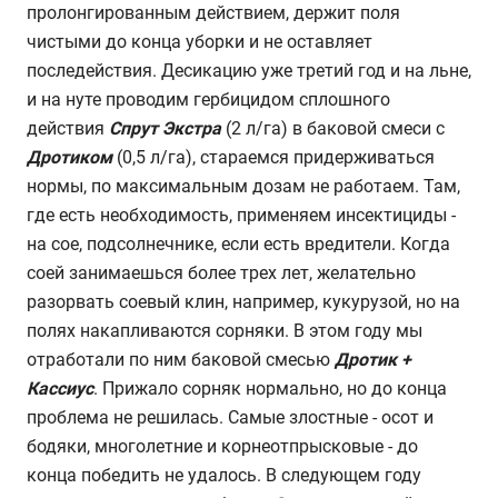
пролонгированным действием, держит поля
чистыми до конца уборки и не оставляет
последействия. Десикацию уже третий год и на льне,
и на нуте проводим гербицидом сплошного
действия
Спрут Экстра
(2 л/га) в баковой смеси с
Дротиком
(0,5 л/га), стараемся придерживаться
нормы, по максимальным дозам не работаем. Там,
где есть необходимость, применяем инсектициды -
на сое, подсолнечнике, если есть вредители. Когда
соей занимаешься более трех лет, желательно
разорвать соевый клин, например, кукурузой, но на
полях накапливаются сорняки. В этом году мы
отработали по ним баковой смесью
Дротик +
Кассиус
. Прижало сорняк нормально, но до конца
проблема не решилась. Самые злостные - осот и
бодяки, многолетние и корнеотпрысковые - до
конца победить не удалось. В следующем году