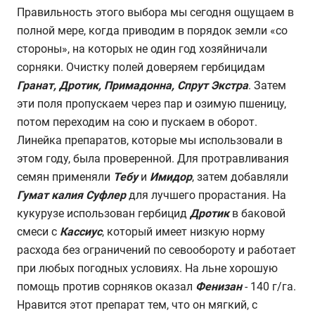
Правильность этого выбора мы сегодня ощущаем в
полной мере, когда приводим в порядок земли «со
стороны», на которых не один год хозяйничали
сорняки. Очистку полей доверяем гербицидам
Гранат, Дротик, Примадонна, Спрут Экстра
. Затем
эти поля пропускаем через пар и озимую пшеницу,
потом переходим на сою и пускаем в оборот.
Линейка препаратов, которые мы использовали в
этом году, была проверенной. Для протравливания
семян применяли
Тебу
и
Имидор
, затем добавляли
Гумат калия
Суфлер
для лучшего прорастания. На
кукурузе использован гербицид
Дротик
в баковой
смеси с
Кассиус
, который имеет низкую норму
расхода без ограничений по севообороту и работает
при любых погодных условиях. На льне хорошую
помощь против сорняков оказал
Фенизан
- 140 г/га.
Нравится этот препарат тем, что он мягкий, с