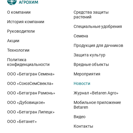
О компании
Средства защиты
растений
История компании
Эти результаты особенно показательны для
Специальные удобрения
условий Приволжского федерального округа. Они
Руководители
Семена
демонстрируют, что потенциал интенсивного сорта
Акции
реализуется при грамотном управлении
Продукция для дачников
Технологии
технологией: сбалансированном минеральном
Защита культур
Политика
питании, эффективной защите растений и точном
конфиденциальности
Вредные объекты
сопровождении посевов. Напомним, что
Ермоловка
ООО «Бетагран Семена»
Мероприятия
относится к новому поколению сортов орловского
ООО «СоюзСемСвекла»
Новости
биотипа озимой пшеницы. Это достижение
департамента селекции и семеноводства «Щёлково
ООО «Бетагран Рамонь»
Журнал «Betaren Agro»
Агрохим». Ей принадлежит рекорд
122,6 ц/га
,
ООО «Дубовицкое»
Мобильное приложение
полученный в Орловской области в 2025 году.
Betaren
ООО «Бетагран Липецк»
Ермоловка максимально отзывчива на приёмы
Видео
ООО «Бетанет»
интенсификации. Внесена в Государственный реестр
Контакты
селекционных достижений РФ в 2025 году. Её