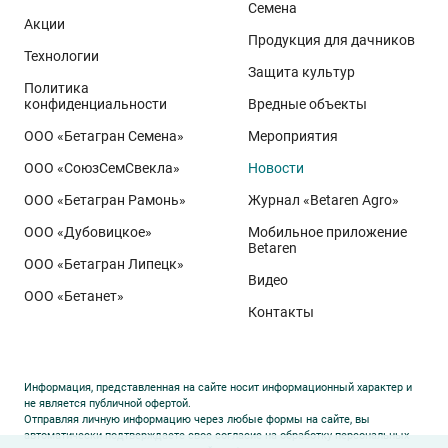
Семена
демонстрируют, что потенциал интенсивного сорта
Акции
реализуется при грамотном управлении
Продукция для дачников
Технологии
технологией: сбалансированном минеральном
Защита культур
Политика
питании, эффективной защите растений и точном
конфиденциальности
Вредные объекты
сопровождении посевов. Напомним, что
Ермоловка
ООО «Бетагран Семена»
Мероприятия
относится к новому поколению сортов орловского
ООО «СоюзСемСвекла»
Новости
биотипа озимой пшеницы. Это достижение
департамента селекции и семеноводства «Щёлково
ООО «Бетагран Рамонь»
Журнал «Betaren Agro»
Агрохим». Ей принадлежит рекорд
122,6 ц/га
,
ООО «Дубовицкое»
Мобильное приложение
полученный в Орловской области в 2025 году.
Betaren
ООО «Бетагран Липецк»
Ермоловка максимально отзывчива на приёмы
Видео
ООО «Бетанет»
интенсификации. Внесена в Государственный реестр
Контакты
селекционных достижений РФ в 2025 году. Её
отличают короткая неполегающая соломина,
массивный поникающий колос и высокая
Информация, представленная на сайте носит информационный характер и
озернённость – до
50–80
зёрен в колосе вместо
20–
не является публичной офертой.
Отправляя личную информацию через любые формы на сайте, вы
30
у традиционных сортов. Именно такая
автоматически подтверждаете свое согласие на обработку персональных