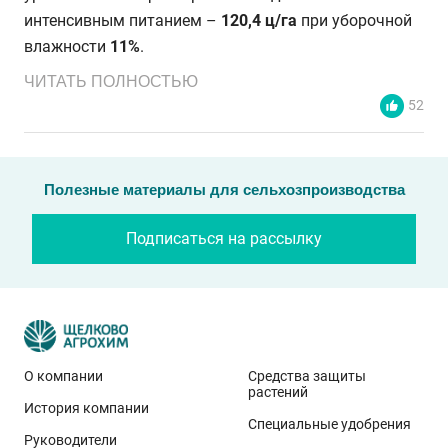
интенсивным питанием –
120,4 ц/га
при уборочной
влажности
11%
.
ЧИТАТЬ ПОЛНОСТЬЮ
52
Полезные материалы для сельхозпроизводства
Подписаться на рассылку
О компании
Средства защиты
растений
История компании
Эти результаты особенно показательны для
Специальные удобрения
условий Приволжского федерального округа. Они
Руководители