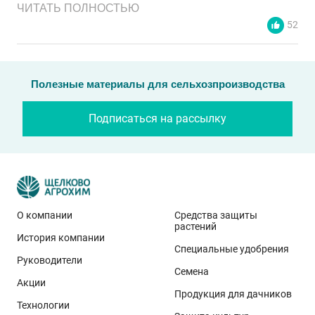
ЧИТАТЬ ПОЛНОСТЬЮ
52
Полезные материалы для сельхозпроизводства
Подписаться на рассылку
О компании
Средства защиты
растений
История компании
Эти результаты особенно показательны для
Специальные удобрения
условий Приволжского федерального округа. Они
Руководители
Семена
демонстрируют, что потенциал интенсивного сорта
Акции
реализуется при грамотном управлении
Продукция для дачников
Технологии
технологией: сбалансированном минеральном