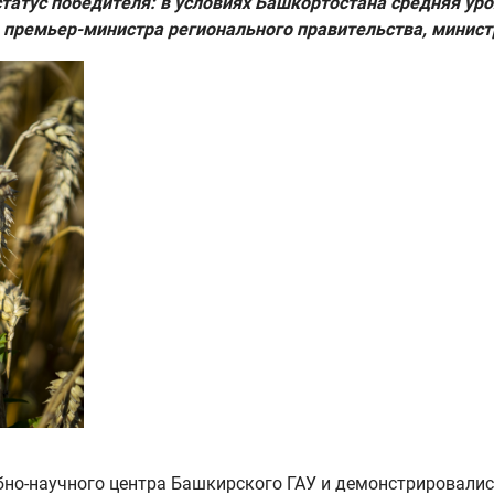
атус победителя: в условиях Башкортостана средняя урож
 премьер-министра регионального правительства, минист
бно-научного центра Башкирского ГАУ и демонстрировалис