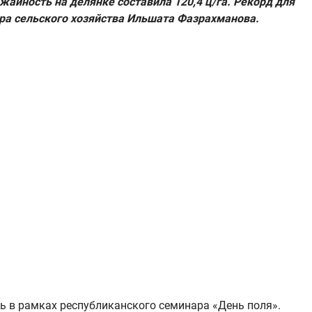
айность на делянке составила 120,4 ц/га. Рекорд для
ра сельского хозяйства Ильшата Фазрахманова.
ь в рамках республиканского семинара «День поля».