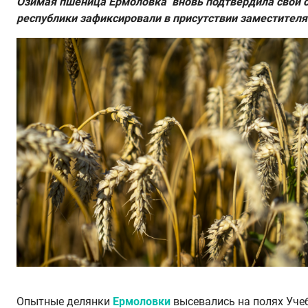
Озимая пшеница Ермоловка вновь подтвердила свой ст
республики зафиксировали в присутствии заместителя
Опытные делянки
Ермоловки
высевались на полях Уче