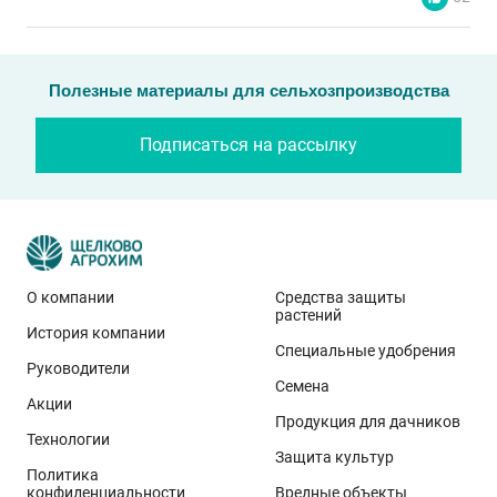
Полезные материалы для сельхозпроизводства
Подписаться на рассылку
О компании
Средства защиты
растений
История компании
Эти результаты особенно показательны для
Специальные удобрения
условий Приволжского федерального округа. Они
Руководители
Семена
демонстрируют, что потенциал интенсивного сорта
Акции
реализуется при грамотном управлении
Продукция для дачников
Технологии
технологией: сбалансированном минеральном
Защита культур
Политика
питании, эффективной защите растений и точном
конфиденциальности
Вредные объекты