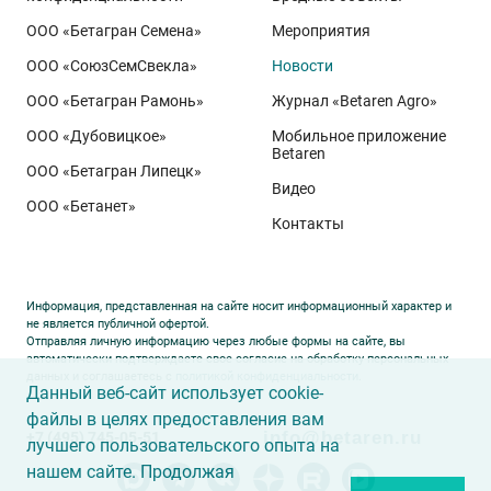
сопровождении посевов. Напомним, что
Ермоловка
ООО «Бетагран Семена»
Мероприятия
относится к новому поколению сортов орловского
ООО «СоюзСемСвекла»
Новости
биотипа озимой пшеницы. Это достижение
департамента селекции и семеноводства «Щёлково
ООО «Бетагран Рамонь»
Журнал «Betaren Agro»
Агрохим». Ей принадлежит рекорд
122,6 ц/га
,
ООО «Дубовицкое»
Мобильное приложение
полученный в Орловской области в 2025 году.
Betaren
ООО «Бетагран Липецк»
Ермоловка максимально отзывчива на приёмы
Видео
ООО «Бетанет»
интенсификации. Внесена в Государственный реестр
Контакты
селекционных достижений РФ в 2025 году. Её
отличают короткая неполегающая соломина,
массивный поникающий колос и высокая
Информация, представленная на сайте носит информационный характер и
озернённость – до
50–80
зёрен в колосе вместо
20–
не является публичной офертой.
Отправляя личную информацию через любые формы на сайте, вы
30
у традиционных сортов. Именно такая
автоматически подтверждаете свое согласие на обработку персональных
данных и соглашаетесь с
политикой конфиденциальности
.
архитектура растения позволяет эффективно
Данный веб-сайт использует cookie-
использовать высокий агрофон и формировать
файлы в целях предоставления вам
info@betaren.ru
+7 (495) 745-05-51
урожай, недостижимый для прежних селекционных
лучшего пользовательского опыта на
образцов.
нашем сайте. Продолжая