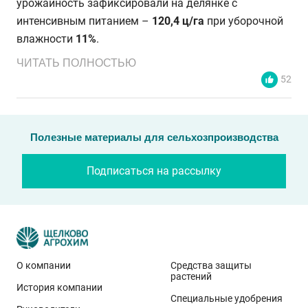
урожайность зафиксировали на делянке с
интенсивным питанием –
120,4 ц/га
при уборочной
влажности
11%
.
ЧИТАТЬ ПОЛНОСТЬЮ
52
Полезные материалы для сельхозпроизводства
Подписаться на рассылку
О компании
Средства защиты
растений
История компании
Эти результаты особенно показательны для
Специальные удобрения
условий Приволжского федерального округа. Они