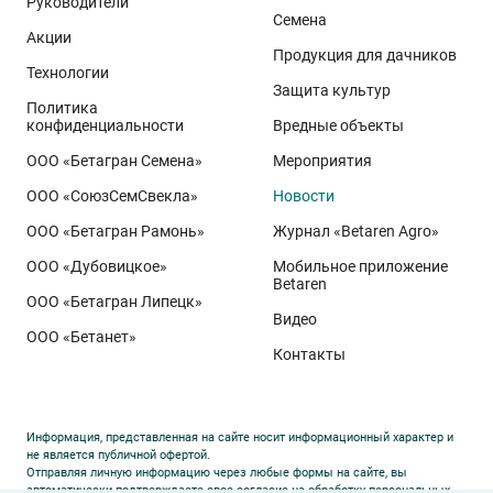
Руководители
Семена
демонстрируют, что потенциал интенсивного сорта
Акции
реализуется при грамотном управлении
Продукция для дачников
Технологии
технологией: сбалансированном минеральном
Защита культур
Политика
питании, эффективной защите растений и точном
конфиденциальности
Вредные объекты
сопровождении посевов. Напомним, что
Ермоловка
ООО «Бетагран Семена»
Мероприятия
относится к новому поколению сортов орловского
ООО «СоюзСемСвекла»
Новости
биотипа озимой пшеницы. Это достижение
департамента селекции и семеноводства «Щёлково
ООО «Бетагран Рамонь»
Журнал «Betaren Agro»
Агрохим». Ей принадлежит рекорд
122,6 ц/га
,
ООО «Дубовицкое»
Мобильное приложение
полученный в Орловской области в 2025 году.
Betaren
ООО «Бетагран Липецк»
Ермоловка максимально отзывчива на приёмы
Видео
ООО «Бетанет»
интенсификации. Внесена в Государственный реестр
Контакты
селекционных достижений РФ в 2025 году. Её
отличают короткая неполегающая соломина,
массивный поникающий колос и высокая
Информация, представленная на сайте носит информационный характер и
озернённость – до
50–80
зёрен в колосе вместо
20–
не является публичной офертой.
Отправляя личную информацию через любые формы на сайте, вы
30
у традиционных сортов. Именно такая
автоматически подтверждаете свое согласие на обработку персональных