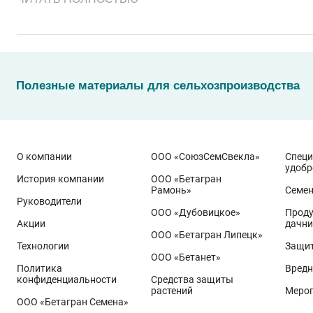
Полезные материалы для сельхозпроизводства
О компании
ООО «СоюзСемСвекла»
Спец
удобр
История компании
ООО «Бетагран
Рамонь»
Семе
Руководители
ООО «Дубовицкое»
Проду
Акции
дачни
Эти результаты особенно показательны для условий Пр
ООО «Бетагран Липецк»
грамотном управлении технологией: сбалансированном
Технологии
Защит
ООО «Бетанет»
Ермоловка
относится к новому поколению сортов орло
Политика
Вредн
Ей принадлежит рекорд
122,6 ц/га
, полученный в Орло
конфиденциальности
Средства защиты
растений
Меро
Государственный реестр селекционных достижений РФ 
ООО «Бетагран Семена»
озернённость – до
50–80
зёрен в колосе вместо
20–30
у