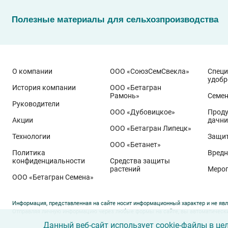
Полезные материалы для сельхозпроизводства
О компании
ООО «СоюзСемСвекла»
Спец
удобр
История компании
ООО «Бетагран
Рамонь»
Семе
Руководители
ООО «Дубовицкое»
Проду
Акции
дачни
Эти результаты особенно показательны для условий Пр
ООО «Бетагран Липецк»
грамотном управлении технологией: сбалансированном
Технологии
Защит
ООО «Бетанет»
Ермоловка
относится к новому поколению сортов орло
Политика
Вредн
Ей принадлежит рекорд
122,6 ц/га
, полученный в Орло
конфиденциальности
Средства защиты
растений
Меро
Государственный реестр селекционных достижений РФ 
ООО «Бетагран Семена»
озернённость – до
50–80
зёрен в колосе вместо
20–30
у
агрофон и формировать урожай, недостижимый для пр
Информация, представленная на сайте носит информационный характер и не явл
Отправляя личную информацию через любые формы на сайте, вы автоматически
Данный веб-сайт использует cookie-файлы в це