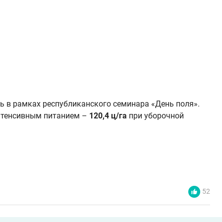
ь в рамках республиканского семинара «День поля».
нтенсивным питанием –
120,4 ц/га
при уборочной
52