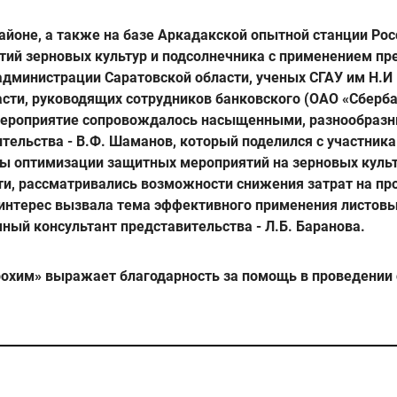
йоне, а также на базе Аркадакской опытной станции Рос
ий зерновых культур и подсолнечника с применением пр
дминистрации Саратовской области, ученых СГАУ им Н.И 
сти, руководящих сотрудников банковского (ОАО «Сберба
ое мероприятие сопровождалось насыщенными, разнообра
тельства - В.Ф. Шаманов, который поделился с участник
ы оптимизации защитных мероприятий на зерновых культу
ти, рассматривались возможности снижения затрат на пр
интерес вызвала тема эффективного применения листов
ный консультант представительства - Л.Б. Баранова.
охим» выражает благодарность за помощь в проведении с