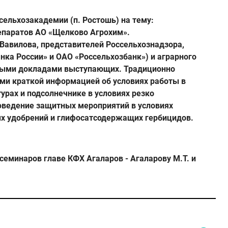
сельхозакадемии (п. Ростошь) на тему:
епаратов
АО «Щелково Агрохим»
.
Вавилова, представителей Россельхознадзора,
нка России» и ОАО «Россельхозбанк») и аграрного
зными докладами выступающих. Традиционно
ами краткой информацией об условиях работы в
рах и подсолнечнике в условиях резко
оведение защитных мероприятий в условиях
ых удобрений и глифосатсодержащих гербицидов.
еминаров главе КФХ Агаларов - Агаларову М.Т. и