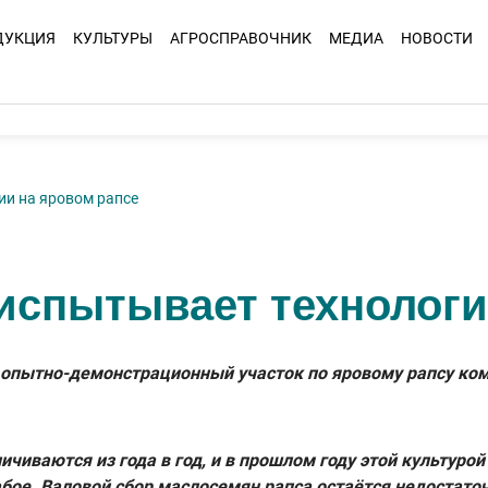
ДУКЦИЯ
КУЛЬТУРЫ
АГРОСПРАВОЧНИК
МЕДИА
НОВОСТИ
ии на яровом рапсе
испытывает технологи
 опытно-демонстрационный участок по яровому рапсу ко
ичиваются из года в год, и в прошлом году этой культуро
лабое. Валовой сбор маслосемян рапса остаётся недоста