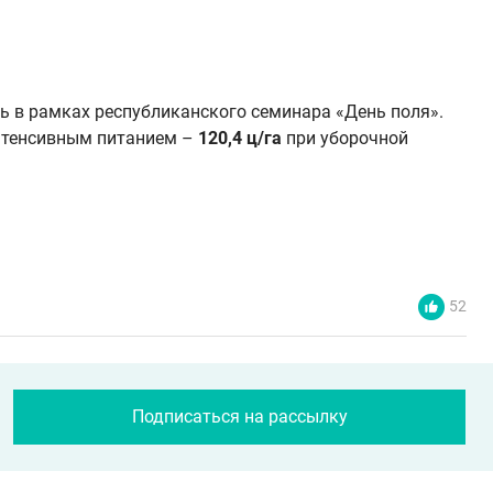
ь в рамках республиканского семинара «День поля».
нтенсивным питанием –
120,4 ц/га
при уборочной
52
Подписаться на рассылку