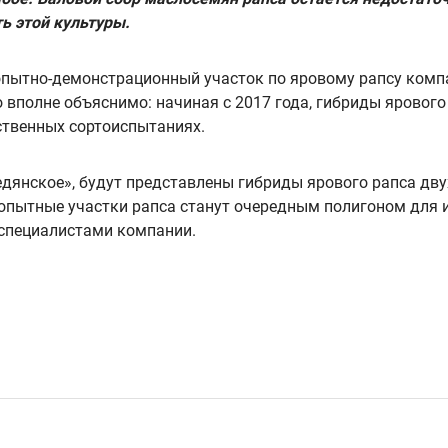
ть этой культуры.
опытно-демонстрационный участок по яровому рапсу ком
 вполне объяснимо: начиная с 2017 года, гибриды яровог
ственных сортоиспытаниях.
дянское», будут представлены гибриды ярового рапса двух
опытные участки рапса станут очередным полигоном для 
 специалистами компании.