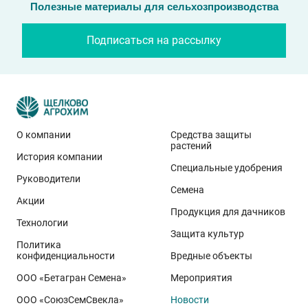
Полезные материалы для сельхозпроизводства
Подписаться на рассылку
О компании
Средства защиты
растений
История компании
Эти результаты особенно показательны для
Специальные удобрения
условий Приволжского федерального округа. Они
Руководители
Семена
демонстрируют, что потенциал интенсивного сорта
Акции
реализуется при грамотном управлении
Продукция для дачников
Технологии
технологией: сбалансированном минеральном
Защита культур
Политика
питании, эффективной защите растений и точном
конфиденциальности
Вредные объекты
сопровождении посевов. Напомним, что
Ермоловка
ООО «Бетагран Семена»
Мероприятия
относится к новому поколению сортов орловского
ООО «СоюзСемСвекла»
Новости
биотипа озимой пшеницы. Это достижение