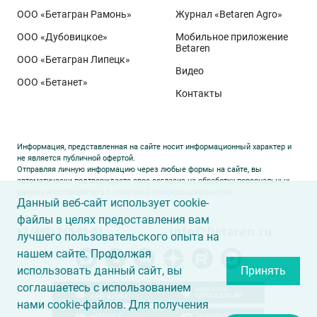
департамента селекции и семеноводства «Щёлково
ООО «Бетагран Рамонь»
Журнал «Betaren Agro»
Агрохим». Ей принадлежит рекорд
122,6 ц/га
,
ООО «Дубовицкое»
Мобильное приложение
полученный в Орловской области в 2025 году.
Betaren
ООО «Бетагран Липецк»
Ермоловка максимально отзывчива на приёмы
Видео
ООО «Бетанет»
интенсификации. Внесена в Государственный реестр
Контакты
селекционных достижений РФ в 2025 году. Её
отличают короткая неполегающая соломина,
массивный поникающий колос и высокая
Информация, представленная на сайте носит информационный характер и
озернённость – до
50–80
зёрен в колосе вместо
20–
не является публичной офертой.
Отправляя личную информацию через любые формы на сайте, вы
30
у традиционных сортов. Именно такая
автоматически подтверждаете свое согласие на обработку персональных
данных и соглашаетесь с
политикой конфиденциальности
.
архитектура растения позволяет эффективно
Данный веб-сайт использует cookie-
использовать высокий агрофон и формировать
файлы в целях предоставления вам
info@betaren.ru
+7 (495) 745-05-51
урожай, недостижимый для прежних селекционных
лучшего пользовательского опыта на
образцов.
нашем сайте. Продолжая
использовать данный сайт, вы
Принять
соглашаетесь с использованием
нами cookie-файлов. Для получения