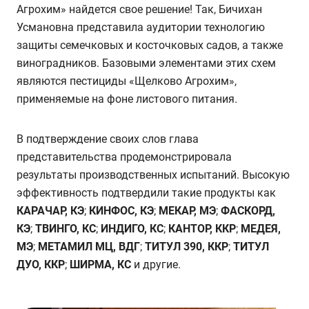
Агрохим» найдется свое решение! Так, Бичихан
Усмановна представила аудитории технологию
защиты семечковых и косточковых садов, а также
виноградников. Базовыми элементами этих схем
являются пестициды «Щелково Агрохим»,
применяемые на фоне листового питания.
В подтверждение своих слов глава
представительства продемонстрировала
результаты производственных испытаний. Высокую
эффективность подтвердили такие продукты как
КАРАЧАР, КЭ
;
КИНФОС, КЭ
;
МЕКАР, МЭ
;
ФАСКОРД,
КЭ
;
ТВИНГО, КС
;
ИНДИГО, КС
;
КАНТОР, ККР
;
МЕДЕЯ,
МЭ
;
МЕТАМИЛ МЦ, ВДГ
;
ТИТУЛ 390, ККР
;
ТИТУЛ
ДУО, ККР
;
ШИРМА, КС
и другие.