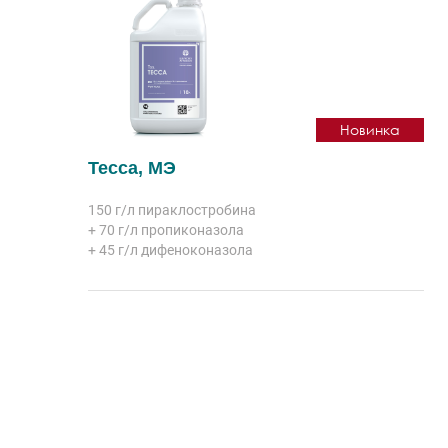
Новинка
Тесса, МЭ
150 г/л
пираклостробина
+ 70 г/л
пропиконазола
+ 45 г/л
дифеноконазола