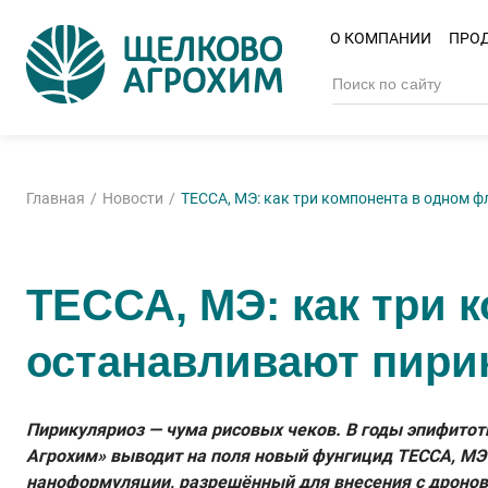
О КОМПАНИИ
ПРО
Главная
Новости
ТЕССА, МЭ: как три компонента в одном 
ТЕССА, МЭ: как три 
останавливают пири
Пирикуляриоз — чума рисовых чеков. В годы эпифито
Агрохим» выводит на поля новый фунгицид ТЕССА, МЭ
наноформуляции, разрешённый для внесения с дронов