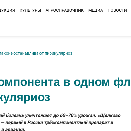
ДУКЦИЯ
КУЛЬТУРЫ
АГРОСПРАВОЧНИК
МЕДИА
НОВОСТИ
флаконе останавливают пирикуляриоз
компонента в одном ф
куляриоз
тий болезнь уничтожает до 60–70% урожая. «Щёлково
 — первый в России трёхкомпонентный препарат в
 и авиации.