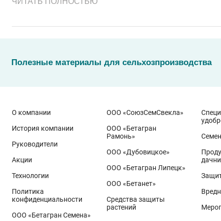
ЧИТАТЬ ПОЛНОСТЬЮ
Полезные материалы для сельхозпроизводства
О компании
ООО «СоюзСемСвекла»
Спец
удобр
История компании
ООО «Бетагран
Рамонь»
Семе
Руководители
ООО «Дубовицкое»
Проду
Акции
дачни
Эти результаты особенно показательны для условий Пр
ООО «Бетагран Липецк»
грамотном управлении технологией: сбалансированном
Технологии
Защит
ООО «Бетанет»
Ермоловка
относится к новому поколению сортов орло
Политика
Вредн
Ей принадлежит рекорд
122,6 ц/га
, полученный в Орло
конфиденциальности
Средства защиты
растений
Меро
Государственный реестр селекционных достижений РФ 
ООО «Бетагран Семена»
озернённость – до
50–80
зёрен в колосе вместо
20–30
у