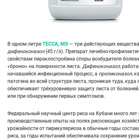
В одном литре
ТЕССА, МЭ
— три действующих веществ
дифеноконазол
(45 г/л). Препарат лечебно-профилакт
свойствам пираклостробина споры возбудителя болезн
«броню» на поверхности листа.
Дифеноконазол
, работ
начавшийся инфекционный процесс, а
пропиконазол
, 
патогена во всей структуре листа, проникая туда, куда
обеспечивает трёхуровневую защиту листа от болезне
или при обнаружении первых симптомов.
Федеральный научный центр риса на Кубани много лет
производственные опыты на полях рисосеющих хозяйс
урожайности от пирикуляриоза в обычные годы соста
риса, за годы испытаний обеспечивала сохранение уро