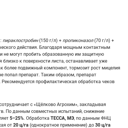
а:
пираклостробин
(150 г/л) +
пропиконазол
(70 г/л) +
ического действия. Благодаря мощным контактным
и не могут пробить образованную им защитную
ая близко к поверхности листа, останавливает уже
как более подвижный компонент, тормозит рост мицелия
 не попал препарат. Таким образом, препарат
й. Рекомендуется профилактическая обработка чеков
 сотрудничает с «Щёлково Агрохим», закладывая
тв. По данным совместных испытаний, снижение
вляет
5–25%
. Обработка
ТЕССА, МЭ
, по данным ФНЦ
жая от
20 ц/га
(однократное применение) до
30 ц/га