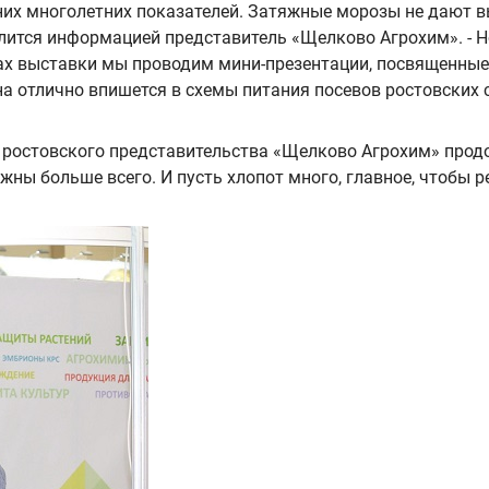
них многолетних показателей. Затяжные морозы не дают вы
елится информацией представитель «Щелково Агрохим». - Н
ах выставки мы проводим мини-презентации, посвященные
она отлично впишется в схемы питания посевов ростовских
в ростовского представительства «Щелково Агрохим» прод
 нужны больше всего. И пусть хлопот много, главное, чтобы