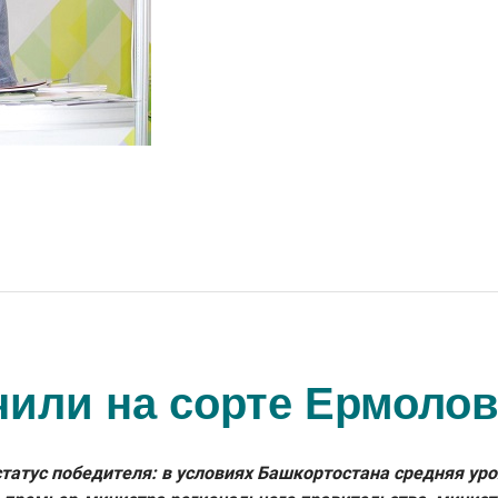
чили на сорте Ермолов
атус победителя: в условиях Башкортостана средняя урож