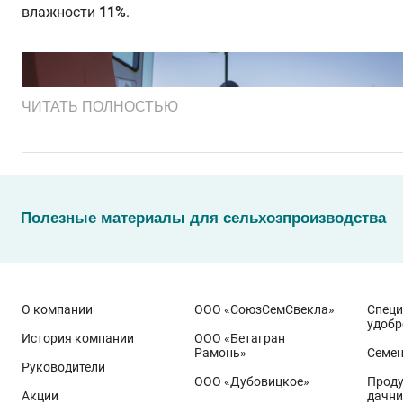
влажности
11%
.
ЧИТАТЬ ПОЛНОСТЬЮ
Полезные материалы для сельхозпроизводства
О компании
ООО «СоюзСемСвекла»
Спец
удобр
История компании
ООО «Бетагран
Рамонь»
Семе
Руководители
ООО «Дубовицкое»
Проду
Акции
дачни
Эти результаты особенно показательны для условий Пр