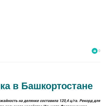
0
ка в Башкортостане
айность на делянке составила 120,4 ц/га. Рекорд для