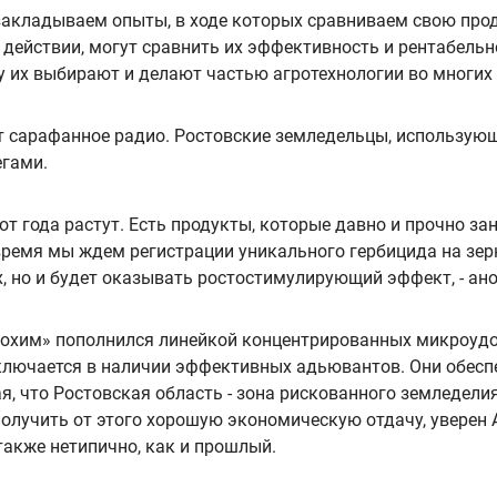
 закладываем опыты, в ходе которых сравниваем свою прод
действии, могут сравнить их эффективность и рентабельн
 их выбирают и делают частью агротехнологии во многих х
ет сарафанное радио. Ростовские земледельцы, использу
егами.
от года растут. Есть продукты, которые давно и прочно за
ремя мы ждем регистрации уникального гербицида на зерн
 но и будет оказывать ростостимулирующий эффект, - ано
рохим» пополнился линейкой концентрированных микроудо
ключается в наличии эффективных адьювантов. Они обес
я, что Ростовская область - зона рискованного земледел
олучить от этого хорошую экономическую отдачу, уверен 
также нетипично, как и прошлый.