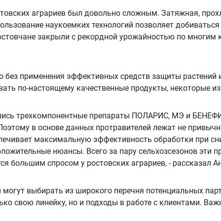
товских аграриев был довольно сложным. Затяжная, прохл
пользование наукоемких технологий позволяет добиваться
ростовчане закрыли с рекордной урожайностью по многим к
о без применения эффективных средств защиты растений
ать по-настоящему качественные продукты, некоторые из
вились трехкомпонентные препараты ПОЛАРИС, МЭ и БЕНЕФИ
Поэтому в основе данных протравителей лежат не привычн
печивает максимальную эффективность обработки при сн
оложительные нюансы. Всего за пару сельхозсезонов эти п
ся большим спросом у ростовских аграриев, - рассказал А
могут выбирать из широкого перечня потенциальных партн
ко свою линейку, но и подходы в работе с клиентами. Важ