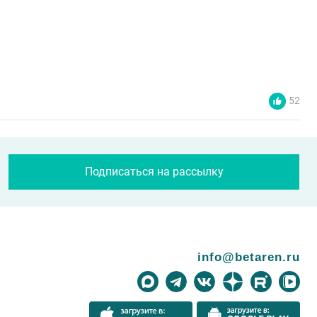
52
Подписаться на рассылку
info@betaren.ru
 потенциал интенсивного сорта реализуется при