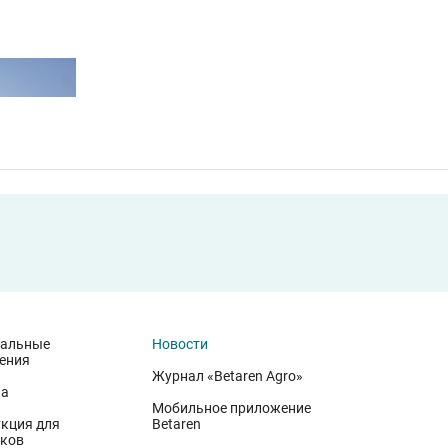
иальные
Новости
ения
Журнал «Betaren Agro»
на
Мобильное приложение
кция для
Betaren
ков
иволжского федерального округа. Они демонстрируют, что