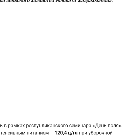
ра сельского хозяйства Ильшата Фазрахманова.
ь в рамках республиканского семинара «День поля».
нтенсивным питанием –
120,4 ц/га
при уборочной