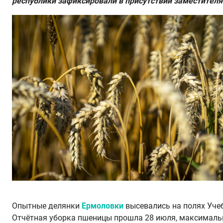
республики зафиксировали в присутствии заместителя
Опытные делянки
Ермоловки
высевались на полях Уче
Отчётная уборка пшеницы прошла 28 июля, максималь