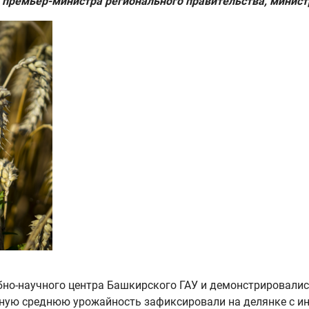
 премьер-министра регионального правительства, минист
бно-научного центра Башкирского ГАУ и демонстрировалис
ную среднюю урожайность зафиксировали на делянке с и