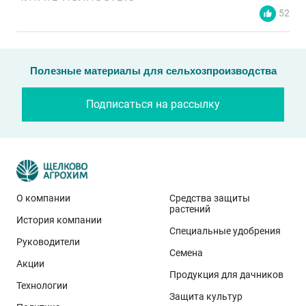
52
Полезные материалы для сельхозпроизводства
Подписаться на рассылку
О компании
Средства защиты
растений
История компании
Эти результаты особенно показательны для
Специальные удобрения
условий Приволжского федерального округа. Они
Руководители
Семена
демонстрируют, что потенциал интенсивного сорта
Акции
реализуется при грамотном управлении
Продукция для дачников
Технологии
технологией: сбалансированном минеральном
Защита культур