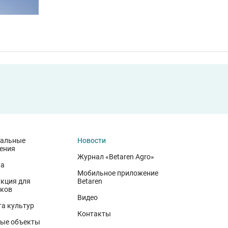
иальные
Новости
ения
Журнал «Betaren Agro»
на
Мобильное приложение
кция для
Betaren
ков
иволжского федерального округа. Они демонстрируют, что
Видео
 минеральном питании, эффективной защите растений и т
а культур
Контакты
вского биотипа озимой пшеницы. Это достижение департа
ые объекты
вской области в 2025 году. Ермоловка максимально отзыв