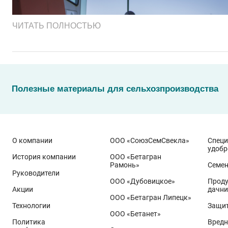
ЧИТАТЬ ПОЛНОСТЬЮ
Полезные материалы для сельхозпроизводства
О компании
ООО «СоюзСемСвекла»
Спец
удобр
История компании
ООО «Бетагран
Рамонь»
Семе
Руководители
ООО «Дубовицкое»
Проду
Акции
дачни
Эти результаты особенно показательны для условий Пр
ООО «Бетагран Липецк»
грамотном управлении технологией: сбалансированном
Технологии
Защит
ООО «Бетанет»
Ермоловка
относится к новому поколению сортов орло
Политика
Вредн
Ей принадлежит рекорд
122,6 ц/га
, полученный в Орло