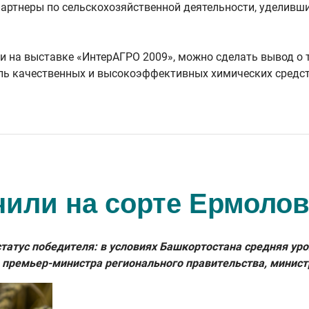
 партнеры по сельскохозяйственной деятельности, уделив
и на выставке «ИнтерАГРО 2009», можно сделать вывод о 
ель качественных и высокоэффективных химических средс
чили на сорте Ермолов
атус победителя: в условиях Башкортостана средняя урож
 премьер-министра регионального правительства, минист