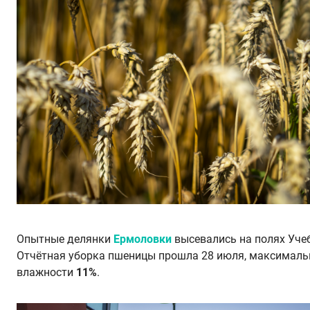
Опытные делянки
Ермоловки
высевались на полях Уче
Отчётная уборка пшеницы прошла 28 июля, максималь
влажности
11%
.