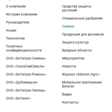
О компании
Средства защиты
растений
История компании
Специальные удобрения
Руководители
Семена
Акции
Продукция для дачников
Технологии
Защита культур
Политика
конфиденциальности
Вредные объекты
ООО «Бетагран Семена»
Мероприятия
ООО «СоюзСемСвекла»
Новости
ООО «Бетагран Рамонь»
Журнал «Betaren Agro»
ООО «Дубовицкое»
Мобильное приложение
Betaren
ООО «Бетагран Липецк»
Видео
ООО «Бетанет»
Контакты