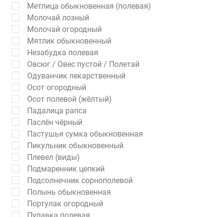
Метлица обыкновенная (полевая)
Молочай лозный
Молочай огородный
Мятлик обыкновенный
Незабудка полевая
Овсюг / Овес пустой / Полетай
Одуванчик лекарственный
Осот огородный
Осот полевой (жёлтый)
Падалица рапса
Паслён чёрный
Пастушья сумка обыкновенная
Пикульник обыкновенный
Плевел (виды)
Подмаренник цепкий
Подсолнечник сорнополевой
Полынь обыкновенная
Портулак огородный
Пупавка полевая