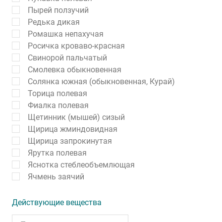
Пырей ползучий
Редька дикая
Ромашка непахучая
Росичка кроваво-красная
Свинорой пальчатый
Смолевка обыкновенная
Солянка южная (обыкновенная, Курай)
Торица полевая
Фиалка полевая
Щетинник (мышей) сизый
Щирица жминдовидная
Щирица запрокинутая
Ярутка полевая
Яснотка стеблеобъемлющая
Ячмень заячий
Действующие вещества