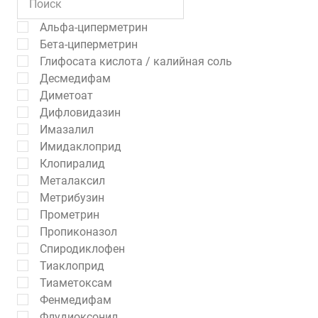
Альфа-циперметрин
Бета-циперметрин
Глифосата кислота / калийная соль
Десмедифам
Диметоат
Дифловидазин
Имазалил
Имидаклоприд
Клопиралид
Металаксил
Метрибузин
Прометрин
Пропиконазол
Спиродиклофен
Тиаклоприд
Тиаметоксам
Фенмедифам
Флудиоксонил