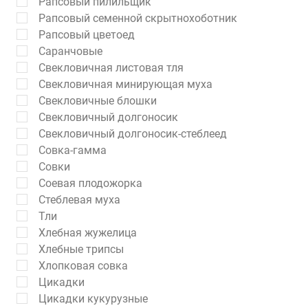
Рапсовый пилильщик
Рапсовый семенной скрытнохоботник
Рапсовый цветоед
Саранчовые
Свекловичная листовая тля
Свекловичная минирующая муха
Свекловичные блошки
Свекловичный долгоносик
Свекловичный долгоносик-стеблеед
Совка-гамма
Совки
Соевая плодожорка
Стеблевая муха
Тли
Хлебная жужелица
Хлебные трипсы
Хлопковая совка
Цикадки
Цикадки кукурузные