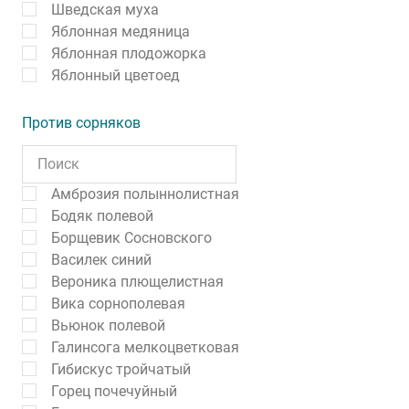
Шведская муха
Яблонная медяница
Яблонная плодожорка
Яблонный цветоед
Против сорняков
Амброзия полыннолистная
Бодяк полевой
Борщевик Сосновского
Василек синий
Вероника плющелистная
Вика сорнополевая
Вьюнок полевой
Галинсога мелкоцветковая
Гибискус тройчатый
Горец почечуйный