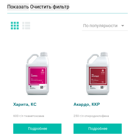
По популярности
Харита, КС
Акардо, ККР
600 г/л
тиаметоксама
250 г/л
спиродиклофена
Подробнее
Подробнее