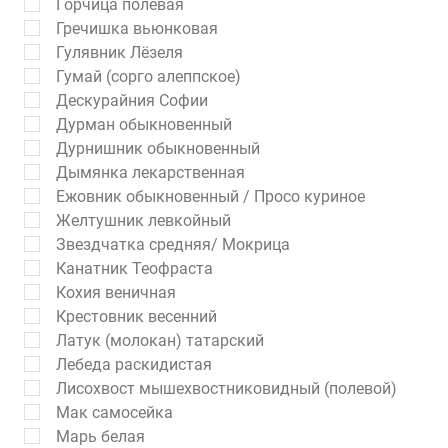
Горчица полевая
Гречишка вьюнковая
Гулявник Лёзеля
Гумай (сорго алеппское)
Дескурайния Софии
Дурман обыкновенный
Дурнишник обыкновенный
Дымянка лекарственная
Ежовник обыкновенный / Просо куриное
Желтушник левкойный
Звездчатка средняя/ Мокрица
Канатник Теофраста
Кохия веничная
Крестовник весенний
Латук (молокан) татарский
Лебеда раскидистая
Лисохвост мышехвостниковидный (полевой)
Мак самосейка
Марь белая