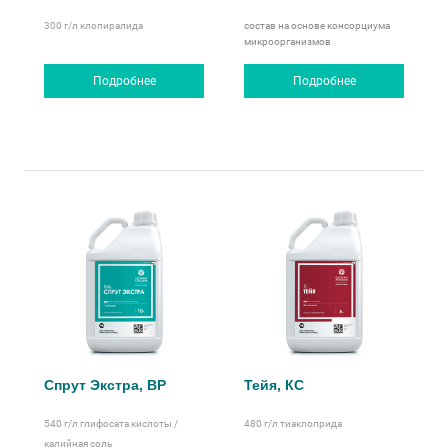
300 г/л
клопиралида
состав на основе консорциума
микроорганизмов
Подробнее
Подробнее
Спрут Экстра, ВР
Тейя, КС
540 г/л
глифосата кислоты /
480 г/л
тиаклоприда
калийная соль