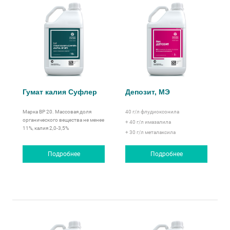
Гумат калия Суфлер
Депозит, МЭ
Марка ВР 20. Массовая доля
40 г/л
флудиоксонила
органического вещества не менее
+ 40 г/л
имазалила
11%, калия 2,0-3,5%
+ 30 г/л
металаксила
Подробнее
Подробнее