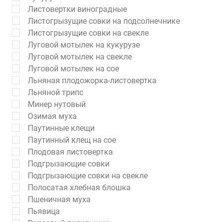
Листовертки виноградные
Листогрызущие совки на подсолнечнике
Листогрызущие совки на свекле
Луговой мотылек на кукурузе
Луговой мотылек на свекле
Луговой мотылек на сое
Льняная плодожорка-листовертка
Льняной трипс
Минер нутовый
Озимая муха
Паутинные клещи
Паутинный клещ на сое
Плодовая листовертка
Подгрызающие совки
Подгрызающие совки на свекле
Полосатая хлебная блошка
Пшеничная муха
Пьявица