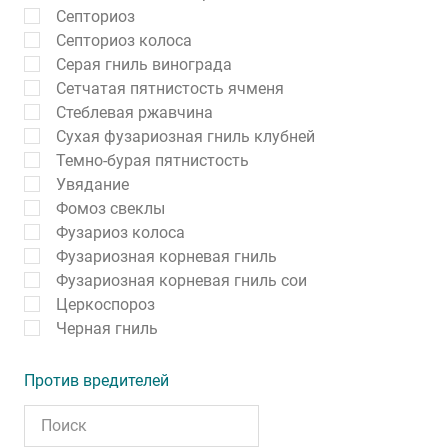
Септориоз
Септориоз колоса
Серая гниль винограда
Сетчатая пятнистость ячменя
Стеблевая ржавчина
Сухая фузариозная гниль клубней
Темно-бурая пятнистость
Увядание
Фомоз свеклы
Фузариоз колоса
Фузариозная корневая гниль
Фузариозная корневая гниль сои
Церкоспороз
Черная гниль
Против вредителей