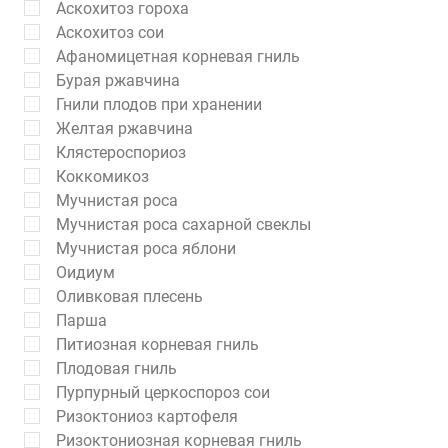
Аскохитоз гороха
Аскохитоз сои
Афаномицетная корневая гниль
Бурая ржавчина
Гнили плодов при хранении
Желтая ржавчина
Клястероспориоз
Коккомикоз
Мучнистая роса
Мучнистая роса сахарной свеклы
Мучнистая роса яблони
Оидиум
Оливковая плесень
Парша
Питиозная корневая гниль
Плодовая гниль
Пурпурный церкоспороз сои
Ризоктониоз картофеля
Ризоктониозная корневая гниль