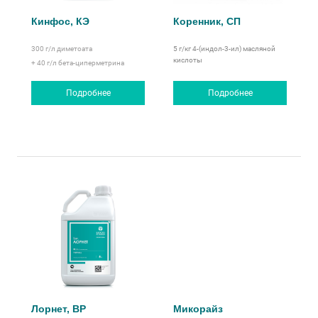
Кинфос, КЭ
Коренник, СП
300 г/л
диметоата
5 г/кг 4-(индол-3-ил) масляной
кислоты
+ 40 г/л
бета-циперметрина
Подробнее
Подробнее
Лорнет, ВР
Микорайз