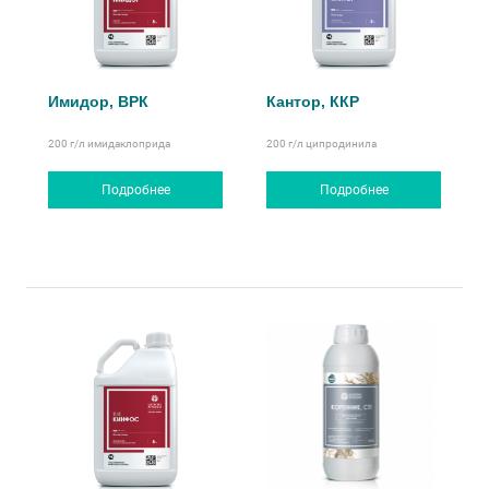
Имидор, ВРК
Кантор, ККР
200 г/л
имидаклоприда
200 г/л
ципродинила
Подробнее
Подробнее