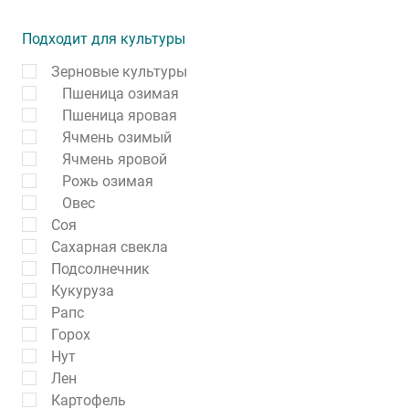
Подходит для культуры
Зерновые культуры
Пшеница озимая
Пшеница яровая
Ячмень озимый
Ячмень яровой
Рожь озимая
Овес
Соя
Сахарная свекла
Подсолнечник
Кукуруза
Рапс
Горох
Нут
Лен
Картофель