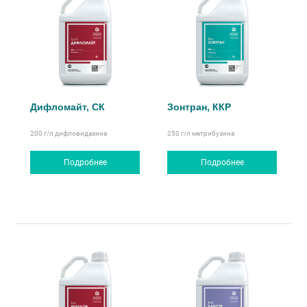
Дифломайт, СК
Зонтран, ККР
200 г/л
дифловидазина
250 г/л
метрибузина
Подробнее
Подробнее