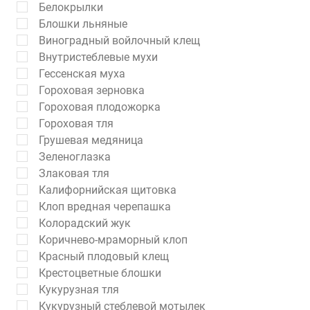
Белокрылки
Блошки льняные
Виноградный войлочный клещ
Внутристеблевые мухи
Гессенская муха
Гороховая зерновка
Гороховая плодожорка
Гороховая тля
Грушевая медяница
Зеленоглазка
Злаковая тля
Калифорнийская щитовка
Клоп вредная черепашка
Колорадский жук
Коричнево-мраморный клоп
Красный плодовый клещ
Крестоцветные блошки
Кукурузная тля
Кукурузный стеблевой мотылек