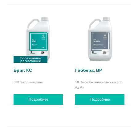
Расширение
регистрации
Бриг, КС
Гиббера, ВР
500 г/л
прометрина
10 г/л гиббереллиновых кислот
А
, А
4
7
Подробнее
Подробнее