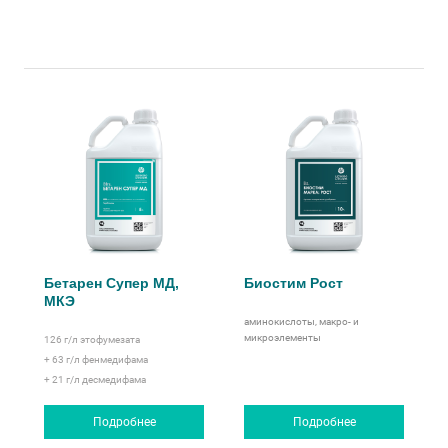
Бетарен Супер МД,
Биостим Рост
МКЭ
аминокислоты, макро- и
микроэлементы
126 г/л
этофумезата
+ 63 г/л
фенмедифама
+ 21 г/л
десмедифама
Подробнее
Подробнее