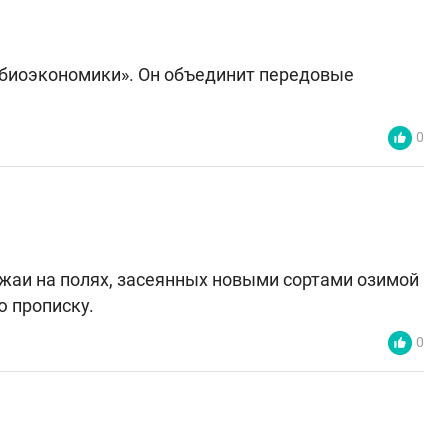
 биоэкономики». Он объединит передовые
0
жаи на полях, засеянных новыми сортами озимой
ю прописку.
0