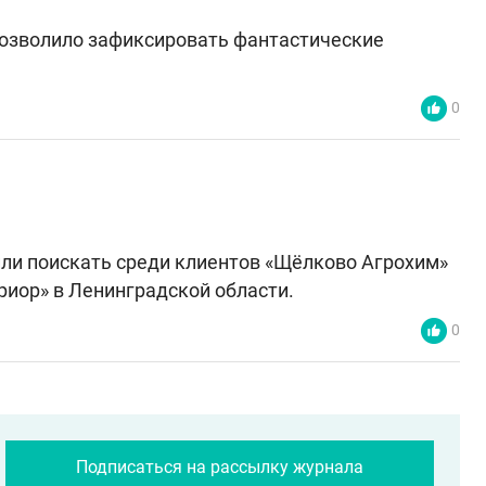
позволило зафиксировать фантастические
0
или поискать среди клиентов «Щёлково Агрохим»
риор» в Ленинградской области.
0
Подписаться на рассылку журнала