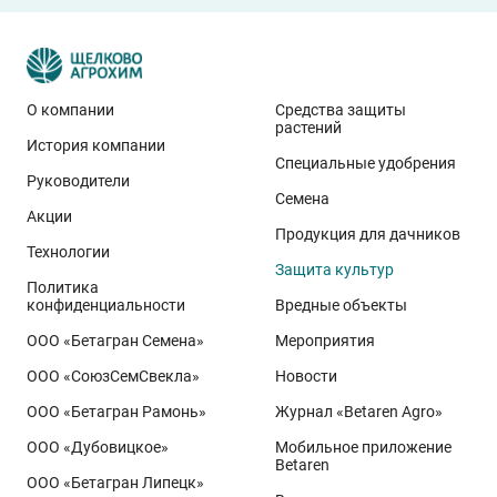
О компании
Средства защиты
растений
История компании
Специальные удобрения
Руководители
Семена
Акции
Продукция для дачников
Технологии
Защита культур
Политика
конфиденциальности
Вредные объекты
ООО «Бетагран Семена»
Мероприятия
ООО «СоюзСемСвекла»
Новости
ООО «Бетагран Рамонь»
Журнал «Betaren Agro»
ООО «Дубовицкое»
Мобильное приложение
Betaren
ООО «Бетагран Липецк»