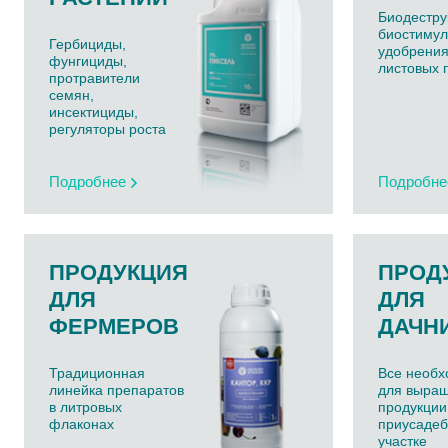
Биодестру
биостимул
Гербициды,
удобрения
фунгициды,
листовых 
протравители
семян,
инсектициды,
регуляторы роста
Подробнее
Подробне
ПРОДУКЦИЯ
ПРОД
ДЛЯ
ДЛЯ
ФЕРМЕРОВ
ДАЧН
Традиционная
Все необ
линейка препаратов
для выра
в литровых
продукции
флаконах
приусаде
участке