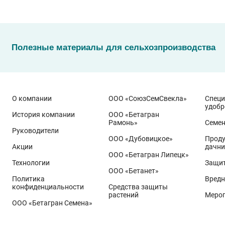
Полезные материалы для сельхозпроизводства
О компании
ООО «СоюзСемСвекла»
Спец
удобр
История компании
ООО «Бетагран
Рамонь»
Семе
Руководители
ООО «Дубовицкое»
Проду
Акции
дачни
ООО «Бетагран Липецк»
Технологии
Защит
ООО «Бетанет»
Политика
Вредн
конфиденциальности
Средства защиты
растений
Меро
ООО «Бетагран Семена»