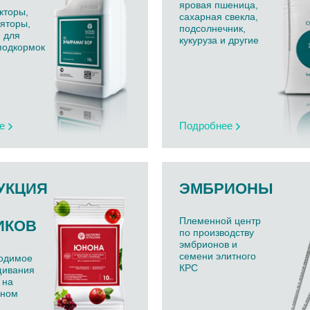
яровая пшеница,
кторы,
сахарная свекла,
яторы,
подсолнечник,
 для
кукуруза и другие
подкормок
е
Подробнее
УКЦИЯ
ЭМБРИОНЫ
Племенной центр
ИКОВ
по производству
эмбрионов и
семени элитного
ходимое
КРС
щивания
 на
бном