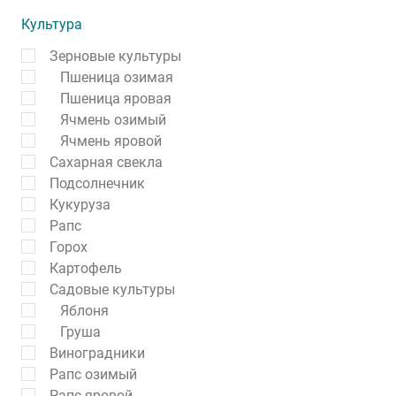
Культура
Зерновые культуры
Пшеница озимая
Пшеница яровая
Ячмень озимый
Ячмень яровой
Сахарная свекла
Подсолнечник
Кукуруза
Рапс
Горох
Картофель
Садовые культуры
Яблоня
Груша
Виноградники
Рапс озимый
Рапс яровой