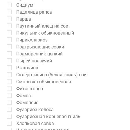
Оидиум
Падалица рапса
Парша
Паутинный клещ на сое
Пикульник обыкновенный
Пирикуляриоз
Подгрызающие совки
Подмаренник цепкий
Пырей ползучий
Ржавчина
Склеротиниоз (белая гниль) сои
Смолевка обыкновенная
Фитофтороз
Фомоз
Фомопсис
Фузариоз колоса
Фузариозная корневая гниль
Хлопковая совка