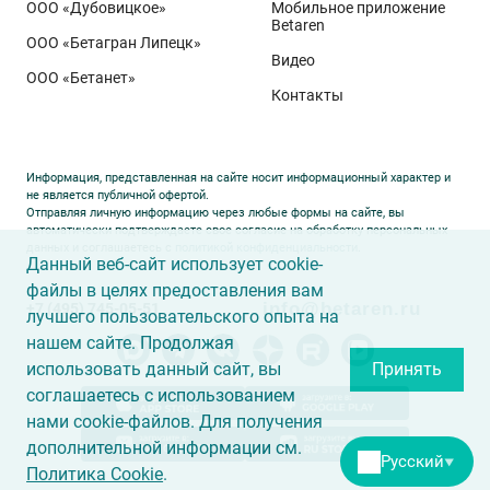
ООО «Дубовицкое»
Мобильное приложение
Betaren
ООО «Бетагран Липецк»
Видео
ООО «Бетанет»
Контакты
Информация, представленная на сайте носит информационный характер и
не является публичной офертой.
Отправляя личную информацию через любые формы на сайте, вы
автоматически подтверждаете свое согласие на обработку персональных
данных и соглашаетесь с
политикой конфиденциальности
.
Данный веб-сайт использует cookie-
файлы в целях предоставления вам
info@betaren.ru
+7 (495) 745-05-51
лучшего пользовательского опыта на
нашем сайте. Продолжая
использовать данный сайт, вы
Принять
соглашаетесь с использованием
нами cookie-файлов. Для получения
дополнительной информации см.
Русский
▼
Политика Cookie
.