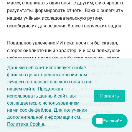
массу, сравнивать один опыт с другим, фиксировать
результаты, формировать отчёты. Важно облегчить
нашим учёным исследовательскую рутину,
освободив их для решения более творческих задач.
Повальное увлечение ИИ пока носит, я бы сказал,
скорее библиотечный характер. Я и сам пользуюсь
нейросетями, когда нужно быстро получить обзор
по каким-то вопросам химии и биологии, узнать
Данный веб-сайт использует cookie-
состояние дел по данной проблеме в мире. И потом
файлы в целях предоставления вам
это становится почвой для собственных
лучшего пользовательского опыта на
нашем сайте. Продолжая
исследований. Например, очень полезным может
использовать данный сайт, вы
Принять
оказаться изучение мировой практики по борьбе с
соглашаетесь с использованием
заразихой именно в формате формулирования
нами cookie-файлов. Для получения
научных гипотез при помощи нейросетей. В мире
дополнительной информации см.
идут большие исследования на эту тему. Это
Русский
▼
Политика Cookie
.
актуально и для России.