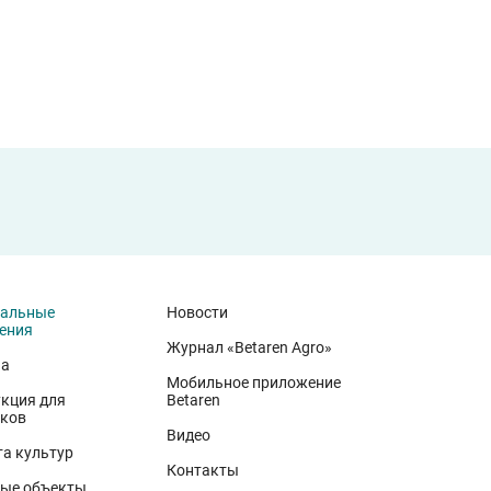
иальные
Новости
ения
Журнал «Betaren Agro»
на
Мобильное приложение
кция для
Betaren
ков
Видео
а культур
Контакты
ые объекты