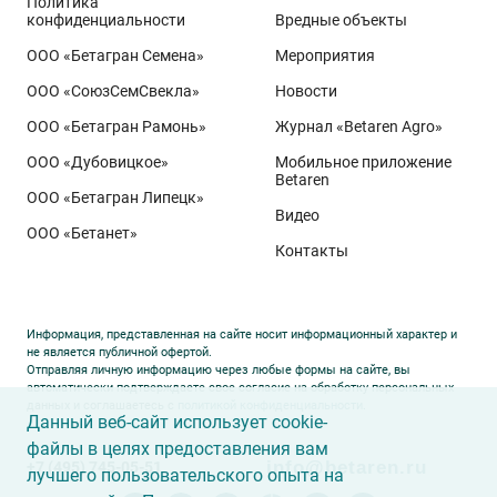
Политика
конфиденциальности
Вредные объекты
ООО «Бетагран Семена»
Мероприятия
ООО «СоюзСемСвекла»
Новости
ООО «Бетагран Рамонь»
Журнал «Betaren Agro»
ООО «Дубовицкое»
Мобильное приложение
Betaren
ООО «Бетагран Липецк»
Видео
ООО «Бетанет»
Контакты
Информация, представленная на сайте носит информационный характер и
не является публичной офертой.
Отправляя личную информацию через любые формы на сайте, вы
автоматически подтверждаете свое согласие на обработку персональных
данных и соглашаетесь с
политикой конфиденциальности
.
Данный веб-сайт использует cookie-
файлы в целях предоставления вам
info@betaren.ru
+7 (495) 745-05-51
лучшего пользовательского опыта на