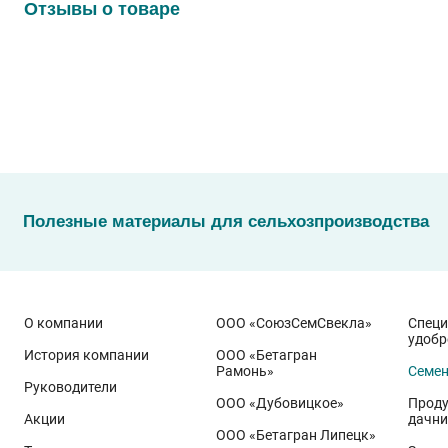
Отзывы о товаре
Полезные материалы для сельхозпроизводства
О компании
ООО «СоюзСемСвекла»
Спец
удобр
История компании
ООО «Бетагран
Рамонь»
Семе
Руководители
ООО «Дубовицкое»
Проду
Акции
дачни
ООО «Бетагран Липецк»