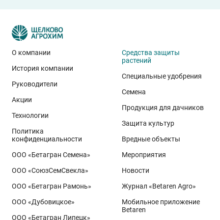
О компании
Средства защиты
растений
История компании
Специальные удобрения
Руководители
Семена
Акции
Продукция для дачников
Технологии
Защита культур
Политика
конфиденциальности
Вредные объекты
ООО «Бетагран Семена»
Мероприятия
ООО «СоюзСемСвекла»
Новости
ООО «Бетагран Рамонь»
Журнал «Betaren Agro»
ООО «Дубовицкое»
Мобильное приложение
Betaren
ООО «Бетагран Липецк»