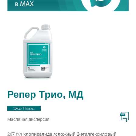
Репер Трио, МД
Эко Плюс
Масляная дисперсия
267 г/л
клопиралида /сложный 2-этилгексиловый