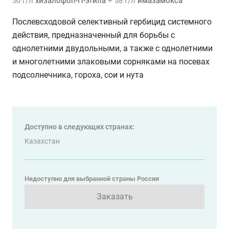
50 г/л
хизалофоп-П-этила
+ 38 г/л
имазамокса
Послевсходовой селективный гербицид системного
действия, предназначенный для борьбы с
однолетними двудольными, а также с однолетними
и многолетними злаковыми сорняками на посевах
подсолнечника, гороха, сои и нута
Доступно в следующих странах:
Казахстан
Недоступно для выбранной страны Россия
Заказать