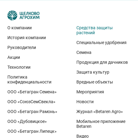
О компании
Средства защиты
растений
История компании
Специальные удобрения
Руководители
Семена
Акции
Продукция для дачников
Технологии
Защита культур
Политика
конфиденциальности
Вредные объекты
ООО «Бетагран Семена»
Мероприятия
ООО «СоюзСемСвекла»
Новости
ООО «Бетагран Рамонь»
Журнал «Betaren Agro»
ООО «Дубовицкое»
Мобильное приложение
Betaren
ООО «Бетагран Липецк»
Видео