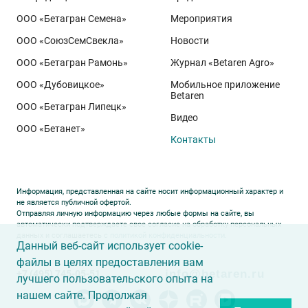
ООО «Бетагран Семена»
Мероприятия
ООО «СоюзСемСвекла»
Новости
ООО «Бетагран Рамонь»
Журнал «Betaren Agro»
ООО «Дубовицкое»
Мобильное приложение
Betaren
ООО «Бетагран Липецк»
Видео
ООО «Бетанет»
Контакты
Информация, представленная на сайте носит информационный характер и
не является публичной офертой.
Отправляя личную информацию через любые формы на сайте, вы
автоматически подтверждаете свое согласие на обработку персональных
данных и соглашаетесь с
политикой конфиденциальности
.
Данный веб-сайт использует cookie-
файлы в целях предоставления вам
info@betaren.ru
+7 (495) 745-05-51
лучшего пользовательского опыта на
нашем сайте. Продолжая