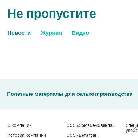
Не пропустите
Новости
Журнал
Видео
Полезные материалы для сельхозпроизводства
О компании
ООО «СоюзСемСвекла»
Спец
удобр
История компании
ООО «Бетагран