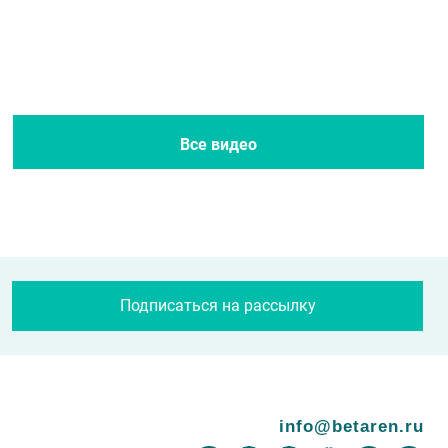
Все новости
Все журналы
Все видео
Подписаться на рассылку
info@betaren.ru