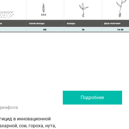
Подробнее
триафола
ицид в инновационной
арной, сои, гороха, нута,