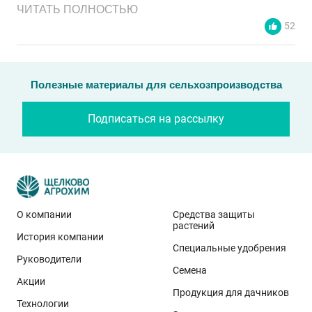
ЧИТАТЬ ПОЛНОСТЬЮ
52
Полезные материалы для сельхозпроизводства
Подписаться на рассылку
О компании
Средства защиты
растений
История компании
Эти результаты особенно показательны для
Специальные удобрения
условий Приволжского федерального округа. Они
Руководители
Семена
демонстрируют, что потенциал интенсивного сорта
Акции
реализуется при грамотном управлении
Продукция для дачников
Технологии
технологией: сбалансированном минеральном