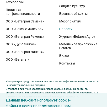
Технологии
средства защиты и агрохимикаты «Щёлково
Защита культур
Агрохим». Но сейчас вполне логично включить в
Политика
конфиденциальности
Вредные объекты
систему новый элемент: семена, произведённые с
ООО «Бетагран Семена»
Мероприятия
использованием разработки советского учёного И.
Г. Строна, который применил нетравмирующую
ООО «СоюзСемСвекла»
Новости
технологию (автор – украинский изобретатель
ООО «Бетагран Рамонь»
Журнал «Betaren Agro»
Леонид Фадеев
). Она подразумевает сверхбережное
ООО «Дубовицкое»
Мобильное приложение
отношение к семенному материалу и сохранение в
Betaren
ООО «Бетагран Липецк»
нём потенциала силы роста. Но почему это так
Видео
важно?
ООО «Бетанет»
Контакты
Сила роста – один из основных показателей,
который характеризует биологические свойства
Информация, представленная на сайте носит информационный характер и
не является публичной офертой.
семян, а также степень их жизнеспособности. Как
Отправляя личную информацию через любые формы на сайте, вы
показывают исследования, семена с высокой силой
автоматически подтверждаете свое согласие на обработку персональных
данных и соглашаетесь с
политикой конфиденциальности
.
роста более устойчивы к воздействию
Данный веб-сайт использует cookie-
неблагоприятных факторов внешней среды. Всходы,
файлы в целях предоставления вам