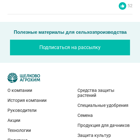
52
Полезные материалы для сельхозпроизводства
Подписаться на рассылку
О компании
Средства защиты
растений
История компании
Эти результаты особенно показательны для
Специальные удобрения
условий Приволжского федерального округа. Они
Руководители
Семена
демонстрируют, что потенциал интенсивного сорта
Акции
реализуется при грамотном управлении
Продукция для дачников
Технологии
технологией: сбалансированном минеральном
Защита культур