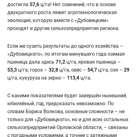
достигла
57,6
ц/га! Нет сомнений, что в основе
двукратного роста лежит агротехнологическая
эволюция, которую вместе с «Дубовицким»
проходят и другие сельхозпредприятия региона.
Если же сузить результаты до одного хозяйства –
«Дубовицкого», по итогам минувшего года озимая
пшеница дала здесь
71,2
ц/га, яровая пшеница –
53,3
ц/га, горох –
32,8
ц/га, овёс –
54,7
ц/га, соя –
29
ц/га, кукуруза на зерно –
113,4
ц/га.
С какими показателями будет завершён нынешний,
юбилейный, год, предсказать невозможно. По
словам Бориса Волкова, основные сложности – не
только для «Дубовицкого», но и для всех остальных
сельхозпредприятий Орловской области, – связаны
с погодными условиями, а точнее с затяжными