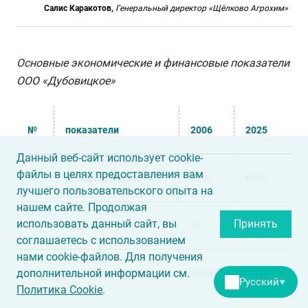
Салис Каракотов,
Генеральный директор «Щёлково Агрохим»
Основные экономические и финансовые показатели
ООО «Дубовицкое»
№
показатели
2006
2025
Данный веб-сайт использует cookie-
файлы в целях предоставления вам
1
Площадь пашни, га
3000
8000
лучшего пользовательского опыта на
нашем сайте. Продолжая
использовать данный сайт, вы
Принять
2
Персонал
80
133
соглашаетесь с использованием
нами cookie-файлов. Для получения
дополнительной информации см.
3
Заработная плата,
>3000
79,142
Русский
▼
руб.
Политика Cookie
.