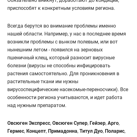
Обязательно вникнут, доработают до кондиции,
приспособят к конкретным условиям региона.
Всегда берутся во внимание проблемы именно
нашей области. Например, у нас в последнее время
возникли проблемы с вьнком полевым, или вот
нынешним летом - появился на зерновых
пшеничный клещ, который разносит вирусные
болезни (вирусы не способны инфицировать
растения самостоятельно. Для проникновения в
растительные ткани им нужны
вирусоспецифические насекомые-переносчики). Все
особенности региона учитываются, и идет работа
над нужным препаратом.
Овсюген Экспресc
,
Овсюген Супер
,
Гейзер
,
Арго
,
Гермес
,
Концепт
,
Примадонна
,
Титул Дуо
,
Поларис
,