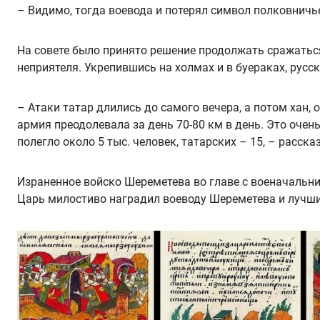
– Видимо, тогда воевода и потерял символ полковничье
На совете было принято решение продолжать сражаться 
неприятеля. Укрепившись на холмах и в буераках, русск
– Атаки татар длились до самого вечера, а потом хан,
армия преодолевала за день 70-80 км в день. Это оче
полегло около 5 тыс. человек, татарских – 15, – расск
Израненное войско Шереметева во главе с военачальник
Царь милостиво наградил воеводу Шереметева и лучших