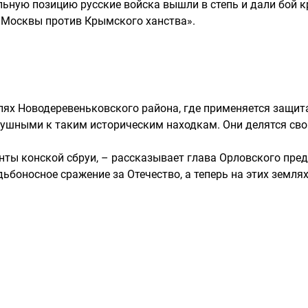
ную позицию русские войска вышли в степь и дали бой к
 Москвы против Крымского ханства».
полях Новодеревеньковского района, где применяется защ
ушными к таким историческим находкам. Они делятся сво
енты конской сбруи, – рассказывает глава Орловского пр
ьбоносное сражение за Отечество, а теперь на этих земля