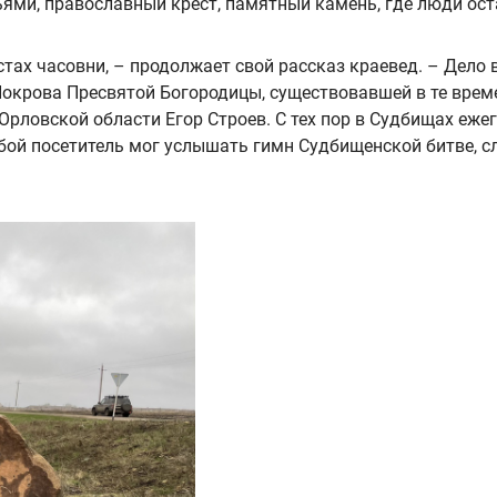
ями, православный крест, памятный камень, где люди ост
тах часовни, – продолжает свой рассказ краевед. – Дело в
окрова Пресвятой Богородицы, существовавшей в те време
рловской области Егор Строев. С тех пор в Судбищах еже
ой посетитель мог услышать гимн Судбищенской битве, сл