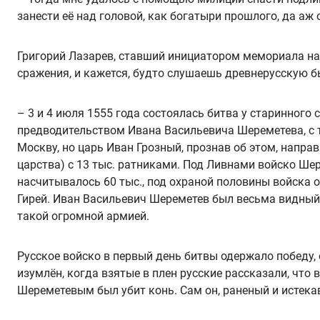
занести её над головой, как богатыри прошлого, да аж
Григорий Лазарев, ставший инициатором мемориала на 
сражения, и кажется, будто слушаешь древнерусскую б
– 3 и 4 июля 1555 года состоялась битва у старинного
предводительством Ивана Васильевича Шереметева, с т
Москву, но царь Иван Грозный, прознав об этом, напра
царства) с 13 тыс. ратниками. Под Ливнами войско Шер
насчитывалось 60 тыс., под охраной половины войска о
Гирей. Иван Васильевич Шереметев был весьма видный 
такой огромной армией.
Русское войско в первый день битвы одержало победу,
изумлён, когда взятые в плен русские рассказали, что
Шереметевым был убит конь. Сам он, раненый и истек