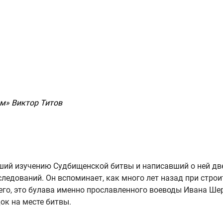
м» Виктор Титов
вший изучению Судбищенской битвы и написавший о ней две
ледований. Он вспоминает, как много лет назад при стро
сего, это булава именно прославленного воеводы Ивана Ше
ок на месте битвы.