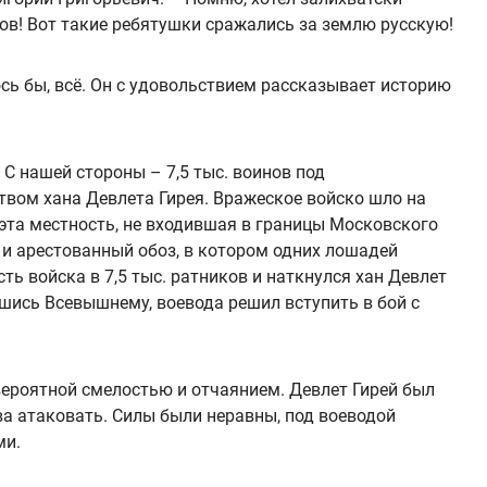
мов! Вот такие ребятушки сражались за землю русскую!
сь бы, всё. Он с удовольствием рассказывает историю
 С нашей стороны – 7,5 тыс. воинов под
твом хана Девлета Гирея. Вражеское войско шло на
 эта местность, не входившая в границы Московского
 и арестованный обоз, в котором одних лошадей
ь войска в 7,5 тыс. ратников и наткнулся хан Девлет
шись Всевышнему, воевода решил вступить в бой с
вероятной смелостью и отчаянием. Девлет Гирей был
ова атаковать. Силы были неравны, под воеводой
ми.