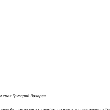
и края Григорий Лазарев
ную булаву из пункта приёма чермета, – рассказывает Гри