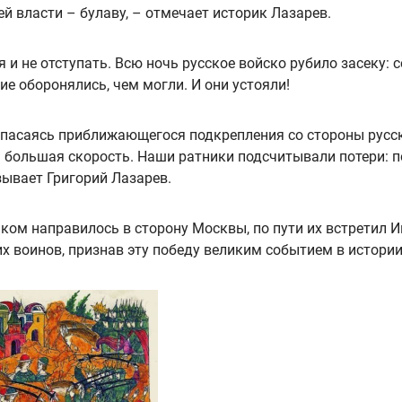
й власти – булаву, – отмечает историк Лазарев.
и не отступать. Всю ночь русское войско рубило засеку: с
ие оборонялись, чем могли. И они устояли!
 опасаясь приближающегося подкрепления со стороны русски
нь большая скорость. Наши ратники подсчитывали потери: 
азывает Григорий Лазарев.
ом направилось в сторону Москвы, по пути их встретил Ив
 воинов, признав эту победу великим событием в истории