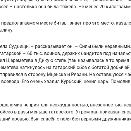
 осел – настолько она была тяжела. Не менее 20 килограм
предполагаемом месте битвы, знает про это место, казало
ылину.
 села Судбищи, – рассказывает он. – Силы были неравными.
атарской – 60 тыс. воинов, дерзких бандитов под начальс
вил Шереметева в Дикую степь (так называлась в то время
еметева наткнулось на татарский обоз с богатой добычей,
тправился в сторону Мценска и Рязани. На оставшуюся част
воевода. Его очень хвалил Курбский, ценил царь. Помолив
 ошеломив неприятеля неожиданностью, внезапностью, не
 войско в разы меньше татарского. Утром хан приказал сн
авший кровью, был спасён с поля боя верными дружинника