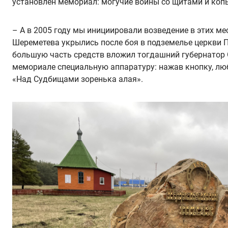
установлен мемориал: могучие воины со щитами и копь
– А в 2005 году мы инициировали возведение в этих мес
Шереметева укрылись после боя в подземелье церкви П
большую часть средств вложил тогдашний губернатор О
мемориале специальную аппаратуру: нажав кнопку, люб
«Над Судбищами зоренька алая».