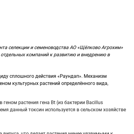
амента селекции и семеноводства АО «Щёлково Агрохим»
 отдельных компаний к развитию и внедрению в
циду сплошного действия «Раундап». Механизм
геном культурных растений определённого вида,
еном растения гена Bt (из бактерии Bacillus
время данный токсин используется в сельском хозяйстве
 вируса, что делает растения менее уязвимыми к