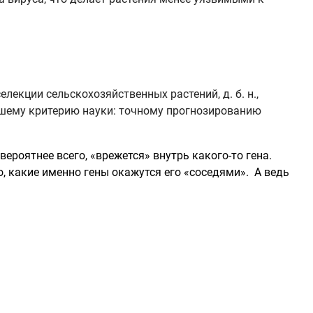
лекции сельскохозяйственных растений, д. б. н.,
ейшему критерию науки: точному прогнозированию
ероятнее всего, «врежется» внутрь какого-то гена.
о, какие именно гены окажутся его «соседями». А ведь