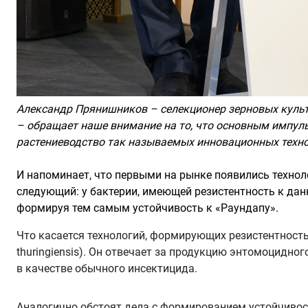
Александр Прянишников
– селекционер зерновых культу
– обращает наше внимание на то, что основным импул
растениеводство так называемых инновационных техно
И напоминает, что первыми на рынке появились технол
следующий: у бактерии, имеющей резистентность к данн
формируя тем самым устойчивость к «Раундапу».
Что касается технологий, формирующих резистентность 
thuringiensis). Он отвечает за продукцию энтомоцидно
в качестве обычного инсектицида.
Аналогично обстоят дела с формированием устойчивост