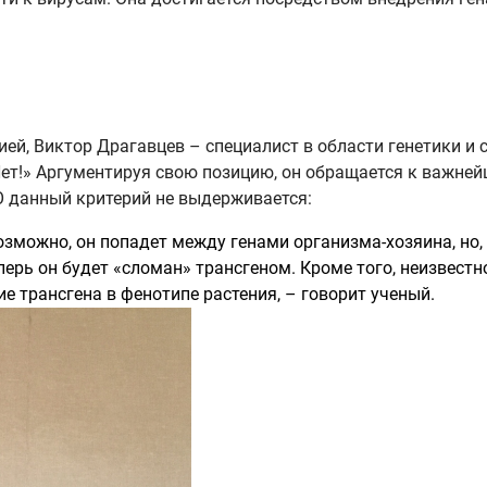
ей, Виктор Драгавцев – специалист в области генетики и се
Нет!» Аргументируя свою позицию, он обращается к важн
МО данный критерий не выдерживается:
зможно, он попадет между генами организма-хозяина, но, в
перь он будет «сломан» трансгеном. Кроме того, неизвестн
е трансгена в фенотипе растения, – говорит ученый.