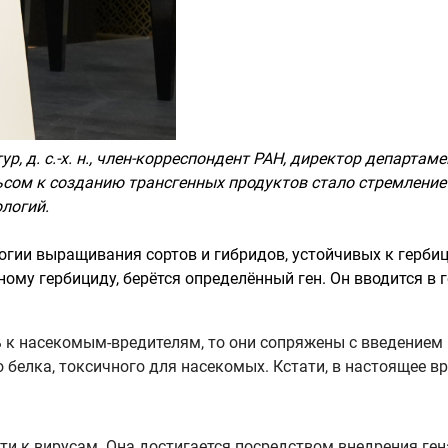
р, д. с.-х. н., член-корреспондент РАН, директор департ
ьсом к созданию трансгенных продуктов стало стремление
логий.
огии выращивания сортов и гибридов, устойчивых к герби
ому гербициду, берётся определённый ген. Он вводится в 
к насекомым-вредителям, то они сопряжены с введением в г
го белка, токсичного для насекомых. Кстати, в настоящее 
и к вирусам. Она достигается посредством внедрения гена