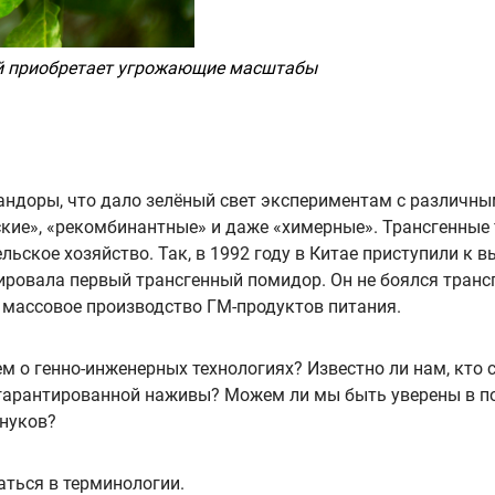
ний приобретает угрожающие масштабы
андоры, что дало зелёный свет экспериментам с различн
кие», «рекомбинантные» и даже «химерные». Трансгенные 
ельское хозяйство. Так, в 1992 году в Китае приступили к
ировала первый трансгенный помидор. Он не боялся транс
 массовое производство ГМ-продуктов питания.
аем о генно-инженерных технологиях? Известно ли нам, кто
 гарантированной наживы? Можем ли мы быть уверены в п
внуков?
аться в терминологии.