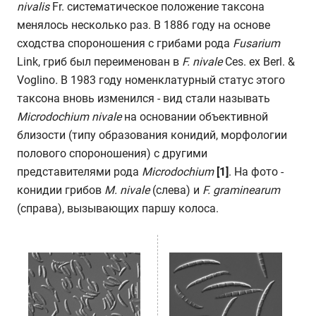
nivalis
Fr. систематическое положение таксона
менялось несколько раз. В 1886 году на основе
сходства спороношения с грибами рода
Fusarium
Link, гриб был переименован в
F
. nivale
Ces. ex Berl. &
Voglino
.
В 1983 году номенклатурный статус этого
таксона вновь изменился - вид стали называть
Microdochium
nivale
на основании объективной
близости (типу образования конидий, морфологии
полового спороношения) с другими
представителями рода
Microdochium
[
1]
. На фото -
конидии грибов
M. nivale
(слева) и
F. graminearum
(справа), вызывающих паршу колоса.