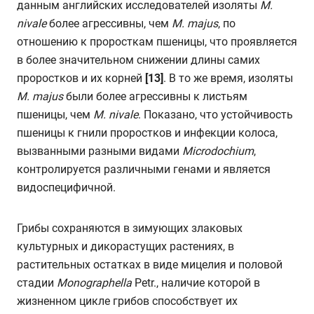
данным английских исследователей изоляты
M
.
nivale
более агрессивны, чем
M
. majus
, по
отношению к проросткам пшеницы, что проявляется
в более значительном снижении длины самих
проростков и их корней
[13]
. В то же время, изоляты
M
.
majus
были более агрессивны к листьям
пшеницы, чем
M
.
nivale
. Показано, что устойчивость
пшеницы к гнили проростков и инфекции колоса,
вызванными разными видами
Microdochium
,
контролируется различными генами и является
видоспецифичной.
Грибы сохраняются в зимующих злаковых
культурных и дикорастущих растениях, в
растительных остатках в виде мицелия и половой
стадии
Monographella
Petr., наличие которой в
жизненном цикле грибов способствует их