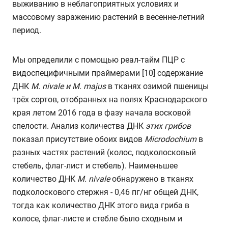
выживанию в неблагоприятных условиях и
массовому заражению растений в весенне-летний
период.
Мы определили с помощью реал-тайм ПЦР с
видоспецифичными праймерами [10] содержание
ДНК
M
.
nivale
и
M
.
majus
в тканях озимой пшеницы
трёх сортов, отобранных на полях Краснодарского
края летом 2016 года в фазу начала восковой
спелости. Анализ количества ДНК
этих грибов
показал присутствие обоих видов
Microdochium
в
разных частях растений (колос, подколосковый
стебель, флаг-лист и стебель). Наименьшее
количество ДНК
M
.
nivale
обнаружено в тканях
подколоскового стержня - 0,46 пг/нг общей ДНК,
тогда как количество ДНК этого вида гриба в
колосе, флаг-листе и стебле было сходным и