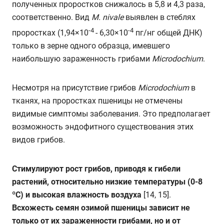
полученных проростков снижалось в 5,8 и 4,3 раза,
соответственно. Вид
M
.
nivale
выявлен в стеблях
-4
-4
проростках (1,94×10
- 6,30×10
пг/нг общей ДНК)
только в зерне одного образца, имевшего
наибольшую зараженность грибами
Microdochium
.
Несмотря на присутствие грибов
Microdochium
в
тканях, на проростках пшеницы не отмечены
видимые симптомы заболевания. Это предполагает
возможность эндофитного существования этих
видов грибов.
Стимулируют рост грибов, приводя к гибели
растений, относительно низкие температуры (0-8
ºС) и высокая влажность воздуха
[14, 15].
Всхожесть семян озимой пшеницы зависит не
только от их зараженности грибами, но и от