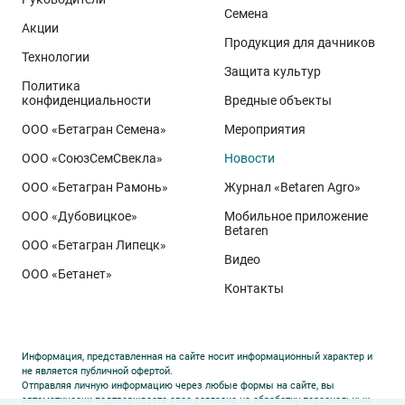
Семена
демонстрируют, что потенциал интенсивного сорта
Акции
реализуется при грамотном управлении
Продукция для дачников
Технологии
технологией: сбалансированном минеральном
Защита культур
Политика
питании, эффективной защите растений и точном
конфиденциальности
Вредные объекты
сопровождении посевов. Напомним, что
Ермоловка
ООО «Бетагран Семена»
Мероприятия
относится к новому поколению сортов орловского
ООО «СоюзСемСвекла»
Новости
биотипа озимой пшеницы. Это достижение
департамента селекции и семеноводства «Щёлково
ООО «Бетагран Рамонь»
Журнал «Betaren Agro»
Агрохим». Ей принадлежит рекорд
122,6 ц/га
,
ООО «Дубовицкое»
Мобильное приложение
полученный в Орловской области в 2025 году.
Betaren
ООО «Бетагран Липецк»
Ермоловка максимально отзывчива на приёмы
Видео
ООО «Бетанет»
интенсификации. Внесена в Государственный реестр
Контакты
селекционных достижений РФ в 2025 году. Её
отличают короткая неполегающая соломина,
массивный поникающий колос и высокая
Информация, представленная на сайте носит информационный характер и
озернённость – до
50–80
зёрен в колосе вместо
20–
не является публичной офертой.
Отправляя личную информацию через любые формы на сайте, вы
30
у традиционных сортов. Именно такая
автоматически подтверждаете свое согласие на обработку персональных