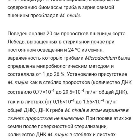
содержанию биомассы гриба в зерне озимой
пшеницы преобладал
M
.
nivale
.
Поведен анализ 20 см проростков пшеницы сорта
Лебедь, выращенных в стерильной почве при
постоянном освещении и 24 ºС из семян,
зараженность которых грибами
Microdochium
была
определена микробиологическим методом и
составляла от 1 до 26 %. Установлено присутствие
M
.
majus
как в стеблях проростков (количество ДНК
-4
-4
составило 0,77×10
до 29,5×10
пг/нг общей ДНК),
-4
-4
так и в листьях (от 0,16×10
до 1,56×10
пг/нг
общей ДНК). ДНК гриба
M
.
nivale
в этом варианте в
тканях проростков не выявлено.
При посеве этих же
семян после поверхностной стерилизации,
количество ДНК
M
.
majus
в стеблях и листьях