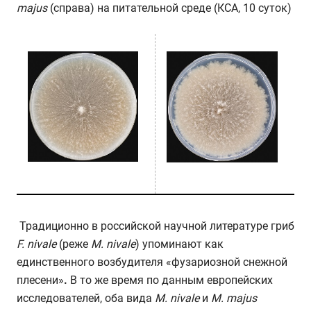
majus
(справа) на питательной среде (КСА, 10 суток)
Традиционно в российской научной литературе гриб
F.
nivale
(реже
M
.
nivale
)
упоминают как
единственного возбудителя «фузариозной снежной
плесени»
.
В то же время по данным европейских
исследователей, оба вида
M
.
nivale
и
M
.
majus