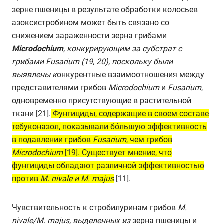
зерне пшеницы в результате обработки колосьев
азоксистробином может быть связано со
снижением зараженности зерна грибами
Mic
rodochium
,
конкурирующим за субстрат с
грибами
Fusarium
(19, 20), поскольку были
выявлены к
онкурентные взаимоотношения между
представителями грибов
Microdochium
и
Fusarium
,
одновременно присутствующие в растительной
ткани [21].
Фунгициды, содержащие в своем составе
тебуконазол, показывали бóльшую эффективность
в подавлении грибов
Fusarium
, чем грибов
Microdochium
[19]. Существует мнение, что
фунгициды обладают различной эффективностью
против
M
. nivale
и
M
. majus
[11].
Чувствительность к стробилуринам грибов
M
.
nivale
/M
. majus
,
выделенных из
зерна пшеницы и