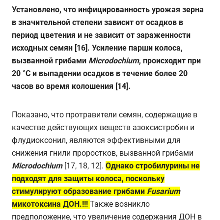
Установлено, что инфицированность урожая зерна
в значительной степени зависит от осадков в
период цветения и не зависит от зараженности
исходных семян [16]. Усиление парши колоса,
вызванной грибами
Mic
rodochium
, происходит при
20 °С и выпадении осадков в течение более 20
часов во время колошения [14].
Показано, что протравители семян, содержащие в
качестве действующих веществ азоксистробин и
флудиоксонил, являются эффективными для
снижения гнили проростков, вызванной грибами
Mic
rodochium
[17, 18, 12].
Однако стробилурины не
подходят для защиты колоса, поскольку
стимулируют образование грибами
Fusarium
микотоксина ДОН.!!!
Также возникло
предположение, что увеличение содержания ДОН в