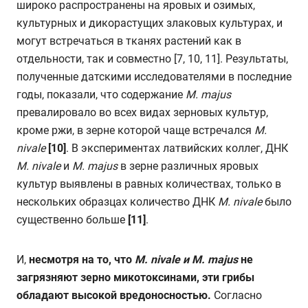
широко распространены на яровых и озимых,
культурных и дикорастущих злаковых культурах, и
могут встречаться в тканях растений как в
отдельности, так и совместно [7, 10, 11]. Результаты,
полученные датскими исследователями в последние
годы, показали, что содержание
M
.
majus
превалировало во всех видах зерновых культур,
кроме ржи, в зерне которой чаще встречался
М.
nivale
[10]
. В экспериментах латвийских коллег, ДНК
M
. nivale
и
M
. majus
в зерне различных яровых
культур выявлены в равных количествах, только в
нескольких образцах количество ДНК
M
. nivale
было
существенно больше
[11]
.
И,
несмотря на то, что
M
.
nivale
и
M
.
majus
не
загрязняют зерно микотоксинами, эти грибы
обладают высокой вредоносностью.
Согласно