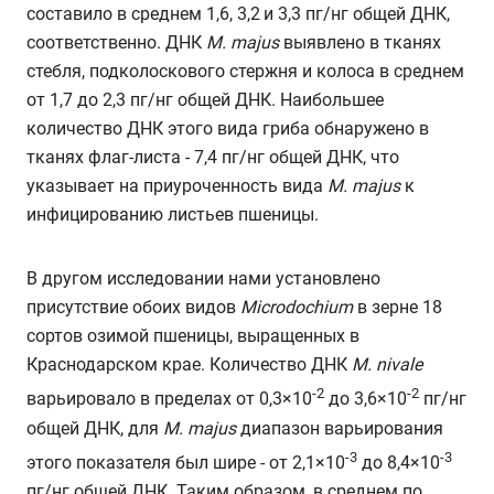
составило в среднем 1,6, 3,2
и 3,3 пг/нг общей ДНК,
соответственно. ДНК
M
.
majus
выявлено в тканях
стебля, подколоскового стержня и колоса в среднем
от 1,7 до 2,3 пг/нг общей ДНК. Наибольшее
количество ДНК этого вида гриба обнаружено в
тканях флаг-листа - 7,4 пг/нг общей ДНК, что
указывает на приуроченность вида
M
.
majus
к
инфицированию листьев пшеницы.
В другом исследовании нами установлено
присутствие обоих видов
Microdochium
в зерне 18
сортов озимой пшеницы, выращенных в
Краснодарском крае. Количество ДНК
M
.
nivale
-2
-2
варьировало в пределах от 0,3×10
до 3,6×10
пг/нг
общей ДНК, для
M
.
majus
диапазон варьирования
-3
-3
этого показателя был шире - от 2,1×10
до 8,4×10
пг/нг общей ДНК. Таким образом, в среднем по