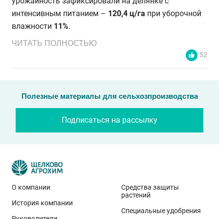
урожайность зафиксировали на делянке с
интенсивным питанием –
120,4 ц/га
при уборочной
влажности
11%
.
ЧИТАТЬ ПОЛНОСТЬЮ
52
Полезные материалы для сельхозпроизводства
Подписаться на рассылку
О компании
Средства защиты
растений
История компании
Эти результаты особенно показательны для
Специальные удобрения
условий Приволжского федерального округа. Они
Руководители