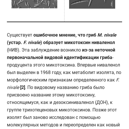
Существует
ошибочное мнение, что гриб
M
.
nivale
(устар.
F.
nivale
) образует микотоксин ниваленол
(НИВ). Эта заблуждение возникло
из-за неточной
первоначальной видовой идентификации гриба
-
продуцента этого микотоксина. Впервые ниваленол
был выделен в 1968 году, как метаболит изолята, по
морфологическим признакам определенного как
F
.
nivale
[2]
. По видовому названию гриба было
присвоено название этому микотоксину,
относящемуся, как и дезоксиниваленол (ДОН), к
группе трихотеценовых микотоксинов. Позже этот
изолят был заново исследован с помощью
молекулярных методов и переопределен как новый