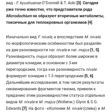
вид -
F
.
kyushuense
O"Donnell & T. Aoki
[3]
.
Сегодня
уже точно известно, что представители рода
Microdochium
не образуют вторичные метаболиты,
токсичные для теплокровных организмов
[4]
.
Изначально вид
F
.
nivale
, а впоследствии
M
.
nivale
,
по морфологическим особенностям был разделён
на две разновидности var.
nivale
и var.
majus
[1, 5]
.
Разновидность
majus
образует более широкие в
диаметре конидии, в основном с 3-мя
перегородками, тогда как разновидность
nivale
формирует конидии с 1-3 перегородками
[5, 6]
.
Дальнейшие исследования, в том числе результаты
секвенирования фрагментов генома, привели к
приданию этим разновидностям статуса отдельных
видов
M
.
nivale
и
M
.
majus
(Wollenw.) Glynn & S.G.
Edwards
[7]
. На фото - кКолонии
M. nivale
(слева) и
M.