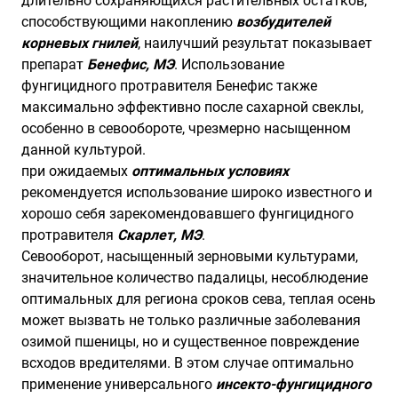
длительно сохраняющихся растительных остатков,
способствующими накоплению
возбудителей
корневых гнилей
, наилучший результат показывает
препарат
Бенефис, МЭ
. Использование
фунгицидного протравителя Бенефис также
максимально эффективно после сахарной свеклы,
особенно в севообороте, чрезмерно насыщенном
данной культурой.
при ожидаемых
оптимальных условиях
рекомендуется использование широко известного и
хорошо себя зарекомендовавшего фунгицидного
протравителя
Скарлет, МЭ
.
Севооборот, насыщенный зерновыми культурами,
значительное количество падалицы, несоблюдение
оптимальных для региона сроков сева, теплая осень
может вызвать не только различные заболевания
озимой пшеницы, но и существенное повреждение
всходов вредителями. В этом случае оптимально
применение универсального
инсекто-фунгицидного