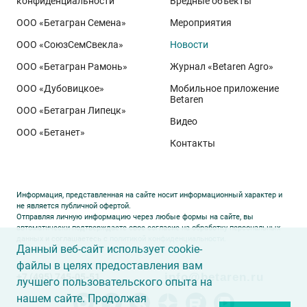
конфиденциальности
Вредные объекты
сопровождении посевов. Напомним, что
Ермоловка
ООО «Бетагран Семена»
Мероприятия
относится к новому поколению сортов орловского
ООО «СоюзСемСвекла»
Новости
биотипа озимой пшеницы. Это достижение
департамента селекции и семеноводства «Щёлково
ООО «Бетагран Рамонь»
Журнал «Betaren Agro»
Агрохим». Ей принадлежит рекорд
122,6 ц/га
,
ООО «Дубовицкое»
Мобильное приложение
полученный в Орловской области в 2025 году.
Betaren
ООО «Бетагран Липецк»
Ермоловка максимально отзывчива на приёмы
Видео
ООО «Бетанет»
интенсификации. Внесена в Государственный реестр
Контакты
селекционных достижений РФ в 2025 году. Её
отличают короткая неполегающая соломина,
массивный поникающий колос и высокая
Информация, представленная на сайте носит информационный характер и
озернённость – до
50–80
зёрен в колосе вместо
20–
не является публичной офертой.
Отправляя личную информацию через любые формы на сайте, вы
30
у традиционных сортов. Именно такая
автоматически подтверждаете свое согласие на обработку персональных
данных и соглашаетесь с
политикой конфиденциальности
.
архитектура растения позволяет эффективно
Данный веб-сайт использует cookie-
использовать высокий агрофон и формировать
файлы в целях предоставления вам
info@betaren.ru
+7 (495) 745-05-51
урожай, недостижимый для прежних селекционных
лучшего пользовательского опыта на
образцов.
нашем сайте. Продолжая