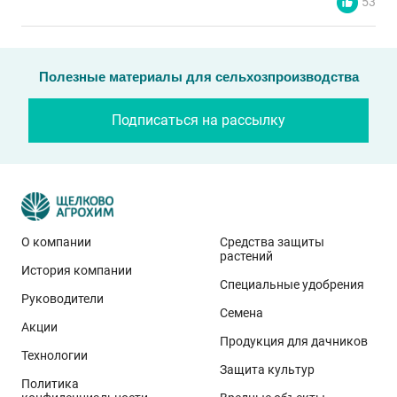
53
Полезные материалы для сельхозпроизводства
Подписаться на рассылку
О компании
Средства защиты
растений
История компании
Эти результаты особенно показательны для
Специальные удобрения
условий Приволжского федерального округа. Они
Руководители
Семена
демонстрируют, что потенциал интенсивного сорта
Акции
реализуется при грамотном управлении
Продукция для дачников
Технологии
технологией: сбалансированном минеральном
Защита культур
Политика
питании, эффективной защите растений и точном